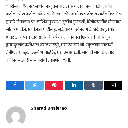
जवरीलाल जैन, सहसचिव भानुदास पाटील, संचालक मदन पाटील, निंबा
पाटील, रमेश पाटील, खंडेराव सोनवणे, चोपडा पीपल्स बँक व सार्वजनिक सेवा
ट्रस्टचे संचालक प्रा. आशिष गुजराथी, सुनील गुजराथी, विनोद पाटील घोडगाव,
सतिष पाटील, मणिलाल पाटील कुसुंबे, अरुण सोनवणे वेळोदे, अतुल पाटील,
हातेड आरोग्य केंद्राचे डॉ. विवेक जैस्वाल, विकास शिर्के, सी. बी. निकुंभ
हायस्कुलचे पर्यवेक्षक वसंत नागपुरे, एस.एन.आर.जी. स्कुलच्या प्राचार्या
जेनीफर साळुंके, कल्पेश साळुंके, एस.एन.आर.जी. आय.टी.आय.चे प्रसाद
बाविस्कर आदी मान्यवरांची उपस्थिती होती.
Facebook
Twitter
Pinterest
LinkedIn
Tumblr
Email
Sharad Bhalerao