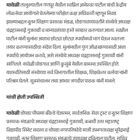
यावेळी
तालुक्यातील गणपूर येथील स्वप्निल ज्ञानेश्‍वर पाटील यांची केंद्रीय
लोकसेवा आयोगाने घेतलेल्या परीक्षेत कक्ष अधिकारी म्हणून निवड
झाल्याबद्दल नूतन शिक्षण प्रसारक मंडळ, घोडगावच्यावतीने संस्थेचे अध्यक्ष
चंद्रहासभाई गुजराथी व मान्यवरांच्या हस्ते सत्कार करण्यात आला. स्वप्नील
पाटील यांनी मुलांना अशाच छोट्या छोट्या स्पर्धामध्ये भाग घेऊन स्वतःला
तयार करण्यासाठीचा संदेश दिला. मुलांमधील गुण ओळखण्यासाठी अशा
स्पर्धाचे आयोजन करावे, असे संस्थेचे अध्यक्ष चंद्रहासभाई गुजराथी यांनी
सांगितले. यावेळी घोडगाव आणि कुसुंबे येथील ग्रामस्थ उपस्थित होते.
यशस्वीतेसाठी संस्थेच्या सर्व विभागातील शिक्षक, शिक्षकेतर कर्मचाऱ्यांनी
परिश्रम घेतले. सूत्रसंचालन तथा आभार जगदीश पाठक यांनी मानले.
यांची होती उपस्थिती
यावेळी
चोपडा पीपल्स बँकेचे चेअरमन, सार्वजनिक सेवा ट्रस्ट व नूतन शिक्षण
प्रसारक मंडळाचे अध्यक्ष चंद्रहासभाई गुजराथी, कबचौ उत्तर महाराष्ट्र
विद्यापीठ सिनेट सदस्य व चोपडा नगरपरिषदेचे माजी उपनगराध्यक्ष भूपेंद्रभाई
गुजराथी, नूतन शिक्षण प्रसारक मंडळाचे उपाध्यक्ष द्रविलाल पाटील, सचिव