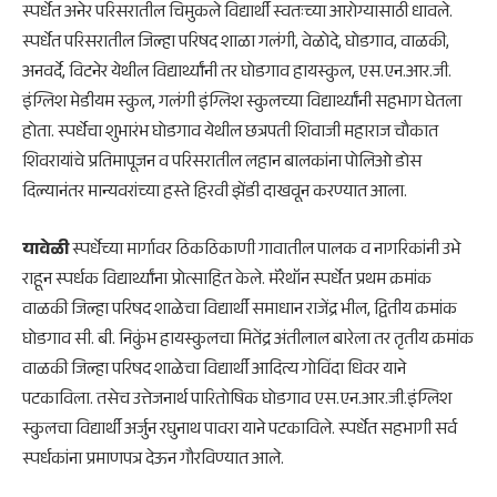
स्पर्धेत अनेर परिसरातील चिमुकले विद्यार्थी स्वतःच्या आरोग्यासाठी धावले.
स्पर्धेत परिसरातील जिल्हा परिषद शाळा गलंगी, वेळोदे, घोडगाव, वाळकी,
अनवर्दे, विटनेर येथील विद्यार्थ्यांनी तर घोडगाव हायस्कुल, एस.एन.आर.जी.
इंग्लिश मेडीयम स्कुल, गलंगी इंग्लिश स्कुलच्या विद्यार्थ्यांनी सहभाग घेतला
होता. स्पर्धेचा शुभारंभ घोडगाव येथील छत्रपती शिवाजी महाराज चौकात
शिवरायांचे प्रतिमापूजन व परिसरातील लहान बालकांना पोलिओ डोस
दिल्यानंतर मान्यवरांच्या हस्ते हिरवी झेंडी दाखवून करण्यात आला.
यावेळी
स्पर्धेच्या मार्गावर ठिकठिकाणी गावातील पालक व नागरिकांनी उभे
राहून स्पर्धक विद्यार्थ्यांना प्रोत्साहित केले. मॅरेथॉन स्पर्धेत प्रथम क्रमांक
वाळकी जिल्हा परिषद शाळेचा विद्यार्थी समाधान राजेंद्र भील, द्वितीय क्रमांक
घोडगाव सी. बी. निकुंभ हायस्कुलचा मितेंद्र अंतीलाल बारेला तर तृतीय क्रमांक
वाळकी जिल्हा परिषद शाळेचा विद्यार्थी आदित्य गोविंदा धिवर याने
पटकाविला. तसेच उत्तेजनार्थ पारितोषिक घोडगाव एस.एन.आर.जी.इंग्लिश
स्कुलचा विद्यार्थी अर्जुन रघुनाथ पावरा याने पटकाविले. स्पर्धेत सहभागी सर्व
स्पर्धकांना प्रमाणपत्र देऊन गौरविण्यात आले.