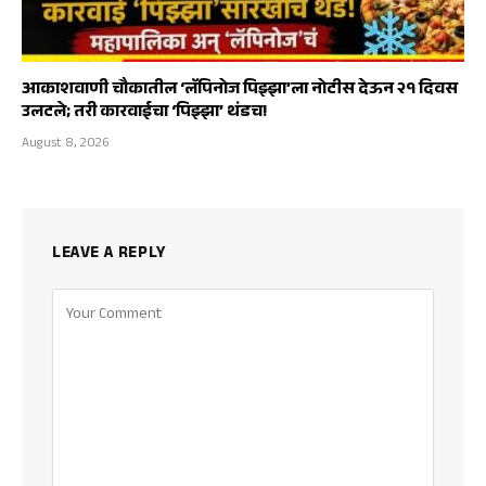
आकाशवाणी चौकातील ‘लॅपिनोज पिझ्झा’ला नोटीस देऊन २१ दिवस
उलटले; तरी कारवाईचा ‘पिझ्झा’ थंडच!
August 8, 2026
LEAVE A REPLY