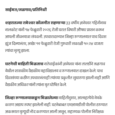
साईमत/जळगाव/प्रतिनिधी
शहरातल्या रामेश्वर कॉलनीत राहणाऱ्या
३३ वर्षीय ज्ञानेश्वर गहिनीनाथ
नालकोट यांनी १४ फेब्रुवारी २०२६ रोजी घरात विषारी औषध प्राशन करून
आपली जीवनयात्रा संपवली. उपचारादरम्यान जिल्हा रुग्णालयात पाच दिवस
झुंज दिल्यानंतर, अखेर १९ फेब्रुवारी रोजी गुरुवारी सकाळी १०:२४ वाजता
त्यांचा मृत्यू झाला.
घटनेची माहिती मिळताच
नातेवाईकांनी ज्ञानेश्वर यांना तातडीने जळगाव
येथील शासकीय वैद्यकीय महाविद्यालय व रुग्णालयात दाखल केले. पाच
दिवसांच्या कठीण उपचारानंतरही त्यांच्या प्रकृतीत सुधारणा झाली नाही आणि
वैद्यकीय अधिकाऱ्यांनी त्यांना मृत घोषित केले.
जिल्हा रुग्णालयाकडून मिळालेल्या
माहितीनुसार, आत्महत्येचे नेमके
कारण अद्याप स्पष्ट झालेली नाही. घटनेबाबत एमआयडीसी पोलीस ठाण्यात
अकस्मात मृत्यूची नोंद करण्यात आली असून, सहाय्यक पोलीस निरीक्षक