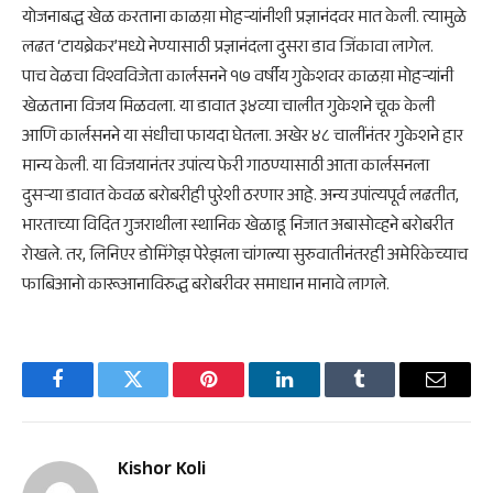
योजनाबद्ध खेळ करताना काळय़ा मोहऱ्यांनीशी प्रज्ञानंदवर मात केली. त्यामुळे
लढत ‘टायब्रेकर’मध्ये नेण्यासाठी प्रज्ञानंदला दुसरा डाव जिंकावा लागेल.
पाच वेळचा विश्वविजेता कार्लसनने १७ वर्षीय गुकेशवर काळय़ा मोहऱ्यांनी
खेळताना विजय मिळवला. या डावात ३४व्या चालीत गुकेशने चूक केली
आणि कार्लसनने या संधीचा फायदा घेतला. अखेर ४८ चालींनंतर गुकेशने हार
मान्य केली. या विजयानंतर उपांत्य फेरी गाठण्यासाठी आता कार्लसनला
दुसऱ्या डावात केवळ बरोबरीही पुरेशी ठरणार आहे. अन्य उपांत्यपूर्व लढतीत,
भारताच्या विदित गुजराथीला स्थानिक खेळाडू निजात अबासोव्हने बरोबरीत
रोखले. तर, लिनिएर डोमिंगेझ पेरेझला चांगल्या सुरुवातीनंतरही अमेरिकेच्याच
फाबिआनो कारूआनाविरुद्ध बरोबरीवर समाधान मानावे लागले.
Facebook
Twitter
Pinterest
LinkedIn
Tumblr
Email
Kishor Koli