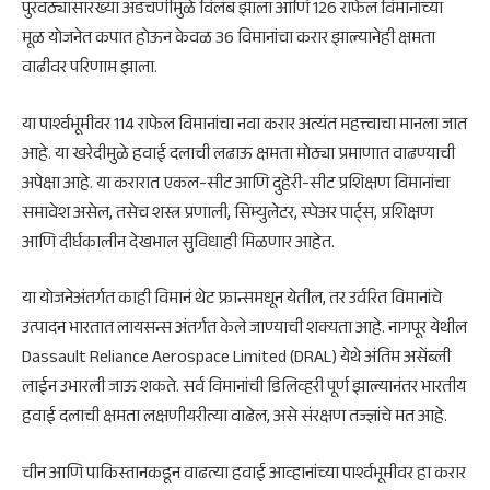
पुरवठ्यासारख्या अडचणींमुळे विलंब झाला आणि 126 राफेल विमानांच्या
मूळ योजनेत कपात होऊन केवळ 36 विमानांचा करार झाल्यानेही क्षमता
वाढीवर परिणाम झाला.
या पार्श्वभूमीवर 114 राफेल विमानांचा नवा करार अत्यंत महत्त्वाचा मानला जात
आहे. या खरेदीमुळे हवाई दलाची लढाऊ क्षमता मोठ्या प्रमाणात वाढण्याची
अपेक्षा आहे. या करारात एकल-सीट आणि दुहेरी-सीट प्रशिक्षण विमानांचा
समावेश असेल, तसेच शस्त्र प्रणाली, सिम्युलेटर, स्पेअर पार्ट्स, प्रशिक्षण
आणि दीर्घकालीन देखभाल सुविधाही मिळणार आहेत.
या योजनेअंतर्गत काही विमानं थेट फ्रान्समधून येतील, तर उर्वरित विमानांचे
उत्पादन भारतात लायसन्स अंतर्गत केले जाण्याची शक्यता आहे. नागपूर येथील
Dassault Reliance Aerospace Limited (DRAL) येथे अंतिम असेंब्ली
लाईन उभारली जाऊ शकते. सर्व विमानांची डिलिव्हरी पूर्ण झाल्यानंतर भारतीय
हवाई दलाची क्षमता लक्षणीयरीत्या वाढेल, असे संरक्षण तज्ज्ञांचे मत आहे.
चीन आणि पाकिस्तानकडून वाढत्या हवाई आव्हानांच्या पार्श्वभूमीवर हा करार