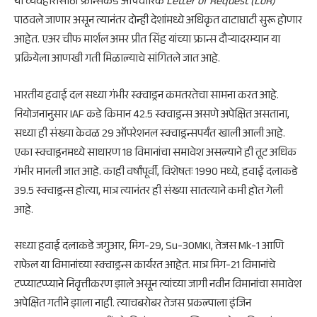
या व्यवहारासाठी फ्रान्सकडे औपचारिक
Letter of Request (LoR)
पाठवले जाणार असून त्यानंतर दोन्ही देशांमध्ये अधिकृत वाटाघाटी सुरू होणार
आहेत. एअर चीफ मार्शल अमर प्रीत सिंह यांच्या फ्रान्स दौऱ्यादरम्यान या
प्रक्रियेला आणखी गती मिळाल्याचे सांगितले जात आहे.
भारतीय हवाई दल सध्या गंभीर स्क्वाड्रन कमतरतेचा सामना करत आहे.
नियोजनानुसार IAF कडे किमान 42.5 स्क्वाड्रन्स असणे अपेक्षित असताना,
सध्या ही संख्या केवळ 29 ऑपरेशनल स्क्वाड्रन्सपर्यंत खाली आली आहे.
एका स्क्वाड्रनमध्ये साधारण 18 विमानांचा समावेश असल्याने ही तूट अधिक
गंभीर मानली जात आहे. काही वर्षांपूर्वी, विशेषतः 1990 मध्ये, हवाई दलाकडे
39.5 स्क्वाड्रन्स होत्या, मात्र त्यानंतर ही संख्या सातत्याने कमी होत गेली
आहे.
सध्या हवाई दलाकडे जगुआर, मिग-29, Su-30MKI, तेजस Mk-1 आणि
राफेल या विमानांच्या स्क्वाड्रन्स कार्यरत आहेत. मात्र मिग-21 विमानांचे
टप्प्याटप्प्याने निवृत्तीकरण झाले असून त्यांच्या जागी नवीन विमानांचा समावेश
अपेक्षित गतीने झाला नाही. त्याचबरोबर तेजस प्रकल्पाला इंजिन