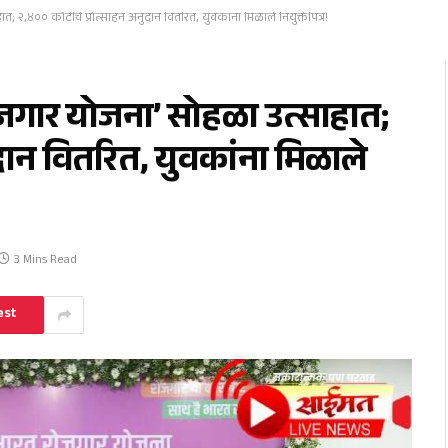
,४०० कोटींचे प्रोत्साहन अनुदान वितरित, युवकांना मिळाले नियुक्तीपत्र!
गार योजना’ सोहळा उत्साहात;
ुदान वितरित, युवकांना मिळाले
3 Mins Read
est