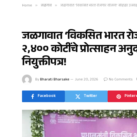
Home
»
जळगाव
»
जळगावात ‘विकसित भारत रोजगार योजना’ सोहळा उत्साहात; २
जळगाव
जळगावात ‘विकसित भारत रोज
२,४०० कोटींचे प्रोत्साहन अन
नियुक्तीपत्र!
By
Bharati Bharsake
June 20, 2026
No Comments
Facebook
Twitter
Pinter