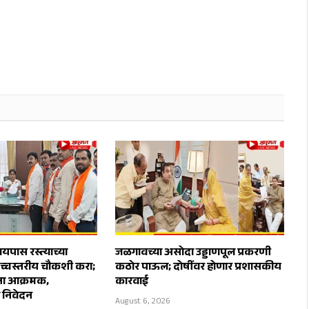
पास रस्त्याच्या
जळगावच्या असोदा उड्डाणपूल प्रकरणी
उच्चस्तरीय चौकशी करा;
कठोर पाऊल; दोषींवर होणार प्रशासकीय
ेना आक्रमक,
कारवाई
ा निवेदन
August 6, 2026