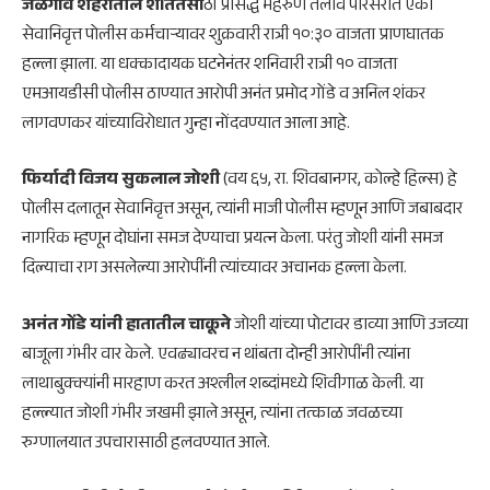
जळगाव शहरातील शांततेसा
ठी प्रसिद्ध मेहरुण तलाव परिसरात एका
सेवानिवृत्त पोलीस कर्मचाऱ्यावर शुक्रवारी रात्री १०:३० वाजता प्राणघातक
हल्ला झाला. या धक्कादायक घटनेनंतर शनिवारी रात्री १० वाजता
एमआयडीसी पोलीस ठाण्यात आरोपी अनंत प्रमोद गोंडे व अनिल शंकर
लागवणकर यांच्याविरोधात गुन्हा नोंदवण्यात आला आहे.
फिर्यादी विजय सुकलाल जोशी
(वय ६५, रा. शिवबानगर, कोल्हे हिल्स) हे
पोलीस दलातून सेवानिवृत्त असून, त्यांनी माजी पोलीस म्हणून आणि जबाबदार
नागरिक म्हणून दोघांना समज देण्याचा प्रयत्न केला. परंतु जोशी यांनी समज
दिल्याचा राग असलेल्या आरोपींनी त्यांच्यावर अचानक हल्ला केला.
अनंत गोंडे यांनी हातातील चाकूने
जोशी यांच्या पोटावर डाव्या आणि उजव्या
बाजूला गंभीर वार केले. एवढ्यावरच न थांबता दोन्ही आरोपींनी त्यांना
लाथाबुक्क्यांनी मारहाण करत अश्लील शब्दांमध्ये शिवीगाळ केली. या
हल्ल्यात जोशी गंभीर जखमी झाले असून, त्यांना तत्काळ जवळच्या
रुग्णालयात उपचारासाठी हलवण्यात आले.