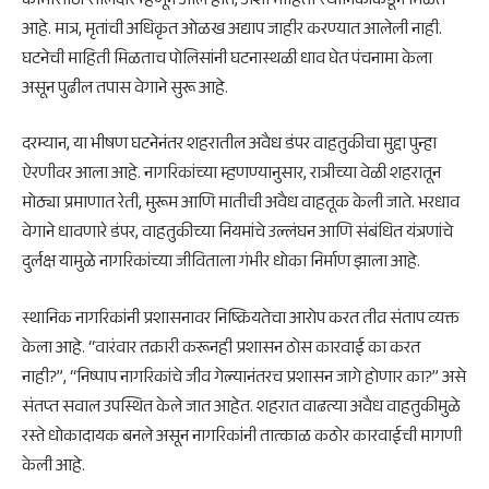
कामासाठी सालदार म्हणून आले होते, अशी माहिती स्थानिकांकडून मिळत
आहे. मात्र, मृतांची अधिकृत ओळख अद्याप जाहीर करण्यात आलेली नाही.
घटनेची माहिती मिळताच पोलिसांनी घटनास्थळी धाव घेत पंचनामा केला
असून पुढील तपास वेगाने सुरू आहे.
दरम्यान, या भीषण घटनेनंतर शहरातील अवैध डंपर वाहतुकीचा मुद्दा पुन्हा
ऐरणीवर आला आहे. नागरिकांच्या म्हणण्यानुसार, रात्रीच्या वेळी शहरातून
मोठ्या प्रमाणात रेती, मुरूम आणि मातीची अवैध वाहतूक केली जाते. भरधाव
वेगाने धावणारे डंपर, वाहतुकीच्या नियमांचे उल्लंघन आणि संबंधित यंत्रणांचे
दुर्लक्ष यामुळे नागरिकांच्या जीविताला गंभीर धोका निर्माण झाला आहे.
स्थानिक नागरिकांनी प्रशासनावर निष्क्रियतेचा आरोप करत तीव्र संताप व्यक्त
केला आहे. “वारंवार तक्रारी करूनही प्रशासन ठोस कारवाई का करत
नाही?”, “निष्पाप नागरिकांचे जीव गेल्यानंतरच प्रशासन जागे होणार का?” असे
संतप्त सवाल उपस्थित केले जात आहेत. शहरात वाढत्या अवैध वाहतुकीमुळे
रस्ते धोकादायक बनले असून नागरिकांनी तात्काळ कठोर कारवाईची मागणी
केली आहे.