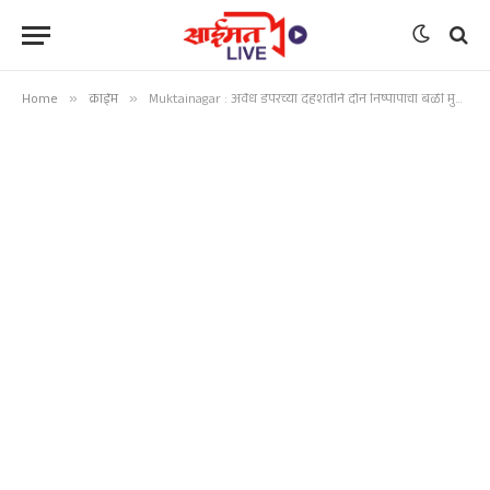
Home
»
क्राईम
»
Muktainagar : अवैध डंपरच्या दहशतीने दोन निष्पापांचा बळी मुक्ताईनगर हादरले