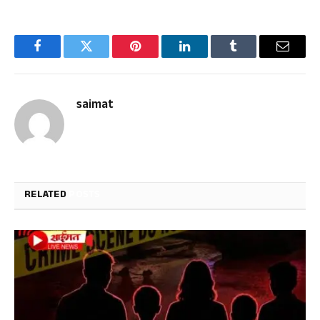
Facebook
Twitter
Pinterest
LinkedIn
Tumblr
Email
saimat
RELATED
POSTS