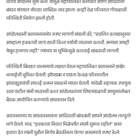
ठिय्या आंदोलन सुरू केले. यामुळे महापालिका कर्मचारी आणि आदिवासी
बांधव यांच्यात जोरदार शाब्दिक वाद झाला. काही वेळ परिसरात गोंधळाची
परिस्थिती निर्माण झाली होती.
आंदोलकांनी प्रशासनासमोर स्पष्ट मागणी मांडली की, “प्रचलित कायद्यानुसार
आम्हाला हक्काची जागा द्यावी किंवा पर्यायी व्यवस्था करावी. अन्यथा आम्ही
येथून हलणार नाही.” त्यांच्या या भूमिकेमुळे कारवाई थांबवावी लागली.
परिस्थिती बिघडत चालल्याचे लक्षात घेऊन महापालिका प्रशासनाने अखेर
नरमाईची भूमिका घेतली. झोपड्या न पाडता केवळ परिसरातील
झाडाझुडपांची सफाई करून पथकाने माघार घेतली. यावेळी सहायक उपायुक्त
उदय पाटील यांनी मध्यस्थी करत आंदोलकांच्या शिष्टमंडळाची आयुक्तांसोबत
बैठक आयोजित करण्याचे आश्वासन दिले.
प्रशासनाच्या या आश्वासनानंतर आदिवासी बांधवांनी आपले आंदोलन तात्पुरते
मागे घेतले. मात्र, “हक्काचा निवारा मिळेपर्यंत संघर्ष सुरूच राहील” असा
इशारा देत त्यांनी पुढील निर्णय बैठकीनंतर घेणार असल्याचे स्पष्ट केले.