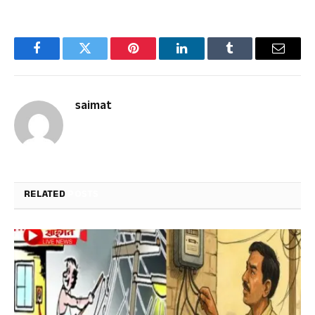
Facebook
Twitter
Pinterest
LinkedIn
Tumblr
Email
saimat
RELATED
POSTS