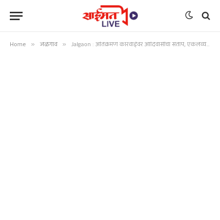
Home
»
जळगाव
»
Jalgaon : अतिक्रमण कारवाईवर आदिवासींचा संताप; एकलव्य नगरात तणावपूर्ण स्थिती