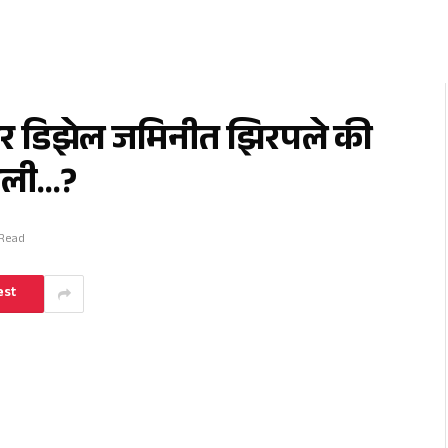
टर डिझेल जमिनीत झिरपले की
ागली…?
 Read
est