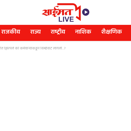
राजकीय
राज्य
राष्ट्रीय
नाशिक
शैक्षणिक
त झिरपले की कर्मचाऱ्यांकडून विल्हेवाट लागली…?