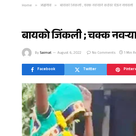
Home
»
जळगाव
»
बायको जिंकली ; चक्क नवऱ्याने कडेवर घेऊन नाचवली
जळगाव
बायको जिंकली ; चक्क नवऱ्य
By
Saimat
August 6, 2022
No Comments
1 Min 
Facebook
Twitter
Pinter