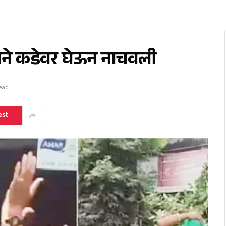
ाने कडेवर घेऊन नाचवली
Read
est