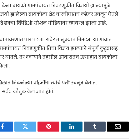
लोष केला बायको ग्रामपंचायत निवडणुकीत विजयी झाल्यामुळे
 विजयी झालेल्या बायकोला थेट चारचौघातच कडेवर उचलून घेतले
िब्रेशनचा व्हिडिओ सोशल मीडियावर व्हायरल झाला आहे.
 वातावरणात पार पडला. रावेर तालुक्यात निमड्या या गावात
ामपंचायत निवडणुकीत तिचा विजय झाल्याने संपूर्ण कुटुंबासह
ात हार घातले. तर नवऱ्याने तहसील आवारातच उत्साहात बायकोला
केला.
खेळात जिंकलेल्या वहिनींना त्यांचे पती उचलून घेतात.
सर्वत्र कौतुक केलं जात होतं.
Facebook
Twitter
Pinterest
LinkedIn
Tumblr
Email