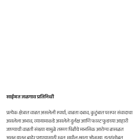
साईमत जळगाव प्रतिनिधी
प्रत्येक क्षेत्रात वाढत असलेली स्पर्धा, वाढता दबाव, कुटुंबात परस्पर संवादाचा
असलेला अभाव, व्यायामाकडे असलेले दुर्लक्ष आणि फास्ट फुडच्या आहारी
जाण्याची वाढती संख्या यामुळे तरूण पिढीचे मानसिक आरोग्य ढासळत
असून यातून बाहेर पडण्यासाठी स्वत: मधील क्ष्मता ओळखा, इतरांसोबत