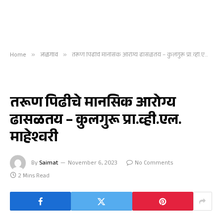
Home
»
जळगाव
»
तरूण पिढीचे मानसिक आरोग्य ढासळतय – कुलगुरू प्रा.व्ही.एल. माहेश्वरी
जळगाव
तरूण पिढीचे मानसिक आरोग्य
ढासळतय – कुलगुरू प्रा.व्ही.एल.
माहेश्वरी
By
Saimat
November 6, 2023
No Comments
2 Mins Read