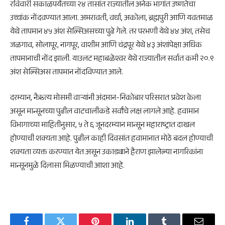
रविवारी सकाळपर्यंतच्या २४ तासांत राज्यातील अनेक भागांत उष्णतेचा
उच्चांक नोंदवण्यात आला. अमरावती, वर्धा, अकोला, ब्रह्मपुरी आणि यवतमाळ
येथे तापमान ४५ अंश सेल्सिअसच्या पुढे गेले. तर परभणी येथे ४४ अंश, तसेच
जळगाव
, सोलापूर, नागपूर, वाशीम आणि चंद्रपूर येथे ४३ अंशांपेक्षा अधिक
तापमानाची नोंद झाली. याउलट
महाबळेश्वर
येथे राज्यातील सर्वात कमी २०.९
अंश सेल्सिअस तापमान नोंदविण्यात आले.
दरम्यान, नैऋत्य मोसमी वाऱ्यांनी अंदमान-निकोबार परिसरात प्रवेश केला
असून मान्सूनच्या पुढील वाटचालीकडे सर्वांचे लक्ष लागले आहे. हवामान
विभागाच्या माहितीनुसार, ५ ते ६ जूनदरम्यान मान्सून महाराष्ट्रात दाखल
होण्याची शक्यता आहे. पुढील काही दिवसांत हवामानात मोठे बदल होण्याची
शक्यता व्यक्त करण्यात येत असून उकाड्याने हैराण झालेल्या नागरिकांना
मान्सूनमुळे दिलासा मिळण्याची आशा आहे.