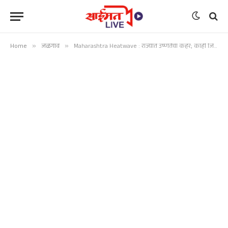
Home
»
जळगाव
»
Maharashtra Heatwave : राज्यात उष्णतेचा कहर; काही जिल्ह्यांना वादळी पावसाचा इशारा, मान्सूनची स्थिती काय ?