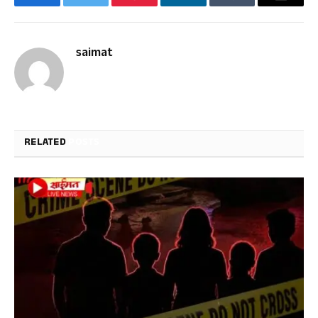
Facebook
Twitter
Pinterest
LinkedIn
Tumblr
Email
saimat
RELATED
POSTS