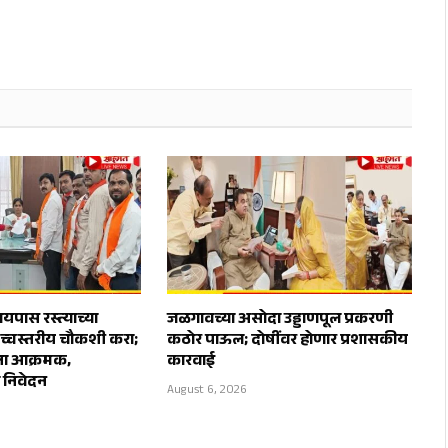
पास रस्त्याच्या
जळगावच्या असोदा उड्डाणपूल प्रकरणी
उच्चस्तरीय चौकशी करा;
कठोर पाऊल; दोषींवर होणार प्रशासकीय
ेना आक्रमक,
कारवाई
ा निवेदन
August 6, 2026