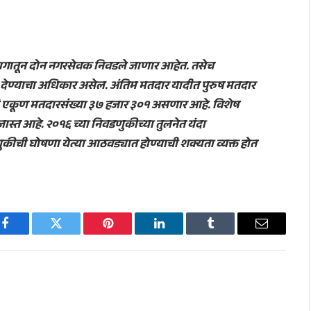
प्रभागातून दोन नगरसेवक निवडले जाणार आहेत. तसेच
ते देण्याचा अधिकार असेल. अंतिम मतदार यादीत पुरुष मतदार
ी एकूण मतदारसंख्या ३७ हजार ३०१ असणार आहे. विशेष
े जास्त आहे. २०१६ च्या निवडणुकीच्या तुलनेत यंदा
कीची घोषणा येत्या आठवड्यात होण्याची शक्यता व्यक्त होत
Facebook
Twitter
Pinterest
LinkedIn
Tumblr
Email