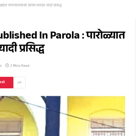
यात नगरपालिकेची अंतिम मतदार यादी प्रसिद्ध
lished In Parola : पारोळ्यात
दी प्रसिद्ध
s
2 Mins Read
est