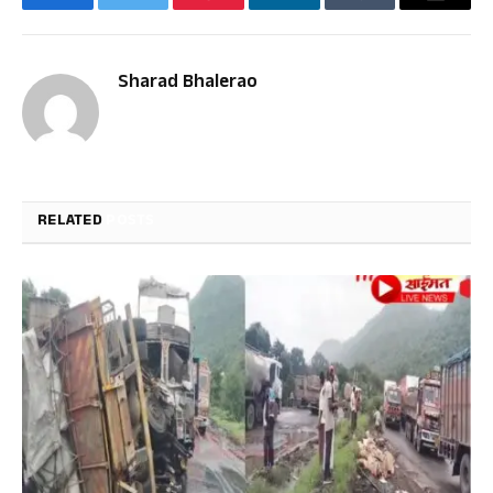
Facebook
Twitter
Pinterest
LinkedIn
Tumblr
Email
Sharad Bhalerao
RELATED
POSTS