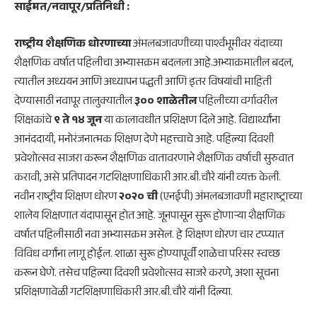
साईमत/नवापूर/प्रतिनिधी :
राष्ट्रीय शैक्षणिक धोरणाच्या
अंमलबजावणीच्या पार्श्वभूमीवर यंदाच्या
शैक्षणिक वर्षात पहिलीचा अभ्यासक्रम बदलला आहे.अभ्याक्रमातील बदल,
त्यातील अध्ययन आणि अध्यापन पद्धती आणि इतर विषयांची माहिती
देण्यासाठी नवापूर तालुक्यातील
३०० शाळेतील
पहिलीच्या वर्गावरील
शिक्षकांचे
९ ते १४ जून
या कालावधीत प्रशिक्षण दिले आहे. विद्यार्थ्यांना
आनंददायी, मनोरंजनात्मक शिक्षण देणे महत्त्वाचे आहे. पहिल्या दिवशी
प्रवेशोत्सव साजरा करून शैक्षणिक वातावरणाने शैक्षणिक वर्षाची सुरुवात
करावी, असे प्रतिपादन गटशिक्षणाधिकारी आर.बी.चौरे यांनी व्यक्त केली.
नवीन राष्ट्रीय शिक्षण धोरण
२०२० ची
(एनईपी) अंमलबजावणी महाराष्ट्राच्या
शालेय शिक्षणात यंदापासून होत आहे. जूनपासून सुरू होणाऱ्या शैक्षणिक
वर्षात पहिलीसाठी नवा अभ्यासक्रम असेल. हे शिक्षण धोरण चार टप्प्यात
विविध वर्गांना लागू होईल. शाळा सुरू होण्यापूर्वी शाळेचा परिसर स्वच्छ
करून घेणे. तसेच पहिल्या दिवशी प्रवेशोत्सव साजरे करणे, अशा सूचना
प्रशिक्षणावेळी गटशिक्षणाधिकारी आर.बी.चौरे यांनी दिल्या.