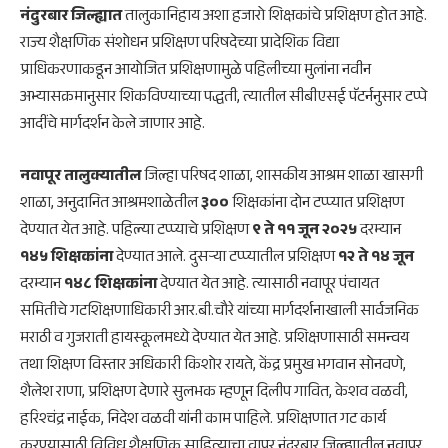
नंदुरबार जिल्ह्यात
तालुकानिहाय अशा हजारो शिक्षकांचे प्रशिक्षण होत आहे.
राज्य शैक्षणिक संशोधन प्रशिक्षण परिषदेच्या प्रादेशिक विद्या
प्राधिकरणाकडून आयोजित प्रशिक्षणामुळे पहिलीच्या मुलांना नवीन
अभ्यासक्रमानुसार शिकविण्याच्या पद्धती, त्यातील सीबीएसई पॅटर्ननुसार टप्पे
आदींचे मार्गदर्शन केले जाणार आहे.
नवापूर तालुक्यातील
जिल्हा परिषद शाळा, शासकीय आश्रम शाळा खासगी
शाळा, अनुदानित आश्रमशाळेतील
३००
शिक्षकांना दोन टप्प्यात प्रशिक्षण
देण्यात येत आहे. पहिल्या टप्प्याचे प्रशिक्षण
९ ते ११ जून २०२५
दरम्यान
१४५ शिक्षकांना
देण्यात आले. दुसऱ्या टप्प्यातील प्रशिक्षण
१२ ते १४ जून
दरम्यान
१४८ शिक्षकांना
देण्यात येत आहे. त्यासाठी नवापूर पंचायत
समितीचे गटशिक्षणाधिकारी आर.बी.चौरे यांच्या मार्गदर्शनाखाली सार्वजनिक
मराठी व गुजराती हायस्कूलमध्ये देण्यात येत आहे. प्रशिक्षणासाठी समन्वय
तथा शिक्षण विस्तार अधिकारी किशोर रायते, केंद्र प्रमुख भगवान सोनवणे,
शैलेश राणा, प्रशिक्षण देणारे सुलभक म्हणून दिलीप गावित, केशव वळवी,
हरिश्चंद्र नाईक, निदेश वळवी यांनी काम पाहिले. प्रशिक्षणात गट कार्य
करण्यासाठी विविध शैक्षणिक साहित्याचा वापर नंदुरबार जिल्ह्यातील नवापूर