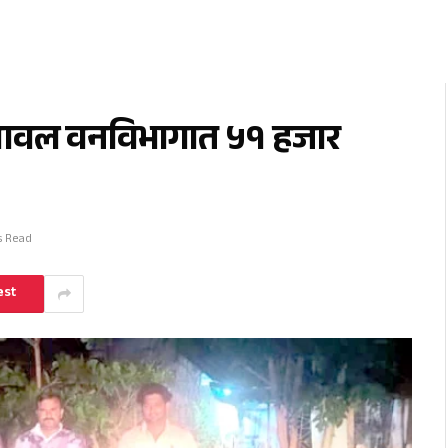
यावल वनविभागात ५१ हजार
s Read
est