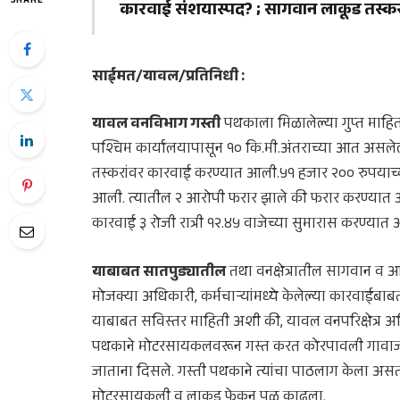
SHARE
कारवाई संशयास्पद? ; सागवान लाकूड तस्कर फ
साईमत/यावल/प्रतिनिधी :
यावल वनविभाग गस्ती
पथकाला मिळालेल्या गुप्त माहिती
पश्चिम कार्यालयापासून १० कि.मी.अंतराच्या आत असल
तस्करांवर कारवाई करण्यात आली.५१ हजार २०० रुपया
आली. त्यातील २ आरोपी फरार झाले की फरार करण्यात आले
कारवाई ३ रोजी रात्री १२.४५ वाजेच्या सुमारास करण्यात
याबाबत सातपुड्यातील
तथा वनक्षेत्रातील सागवान व 
मोजक्या अधिकारी, कर्मचाऱ्यांमध्ये केलेल्या कारवाईबाब
याबाबत सविस्तर माहिती अशी की, यावल वनपरिक्षेत्र अधि
पथकाने मोटरसायकलवरून गस्त करत कोरपावली गावा
जाताना दिसले. गस्ती पथकाने त्यांचा पाठलाग केला अस
मोटरसायकली व लाकूड फेकून पळ काढला.