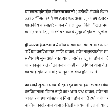
या कारवाईत दोन मोटरसायकली
( प्रत्येकी अंदाजे 
०.३२०, किंमत रुपये ११ हजार २०० असा एकूण ५१ हजार रुपय
शासकीय वाहनाद्वारे यावल येथील मुख्य विक्री केंद्रात 
क्र.११/२०२६ दि.३ ऑक्टोबर अन्वये गुन्हा नोंदविला. पुढी
ही कारवाई जळगाव येथील
यावल वन विभाग उपवनसंरक्षक
पश्चिम वनविभागात आणि यावल, रावेर तालुक्यातील स
सर्रासपणे सुरू आहे. यात यावल-रावेर तालुक्यातील क
यांच्याकडून हप्ते गोळा करून काही वन अधिकाऱ्यांना दे
कारवाई दोन-तीन महिन्यातून एक वेळा होत असते.
कारवाई सुरू असल्याचे
दाखवून कारवाईचा कांगावा के
वनविभागाला दिसत नाही का? असा प्रश्न यावल, रावेर
व्यवहार करणाऱ्यांसह वन विभागातील काही हप्ते न घेणाऱ्
पश्चिम वनक्षेत्रपाल यांना प्रसिद्धी माध्यमांची एलर्जी 