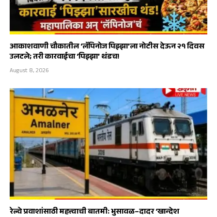
आकाशवाणी चौकातील ‘लॅपिनोज पिझ्झा’ला नोटीस देऊन २१ दिवस
उलटले; तरी कारवाईचा ‘पिझ्झा’ थंडच!
August 8, 2026
रेल्वे प्रवाशांसाठी महत्त्वाची बातमी: भुसावळ–दादर ‘खान्देश