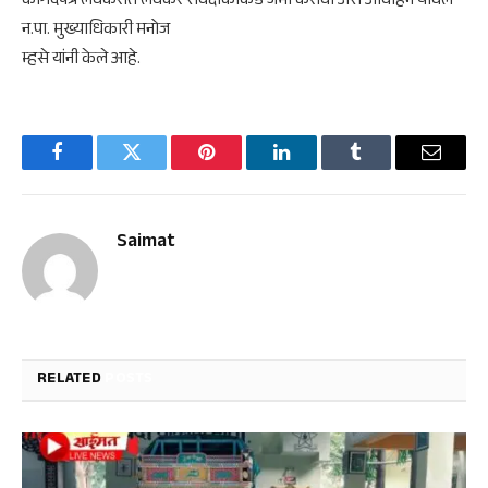
कागदपत्रे लवकरात लवकर सर्वेक्षकाकडे जमा करावी असे आवाहन यावल
न.पा. मुख्याधिकारी मनोज
म्हसे यांनी केले आहे.
Facebook
Twitter
Pinterest
LinkedIn
Tumblr
Email
Saimat
RELATED
POSTS