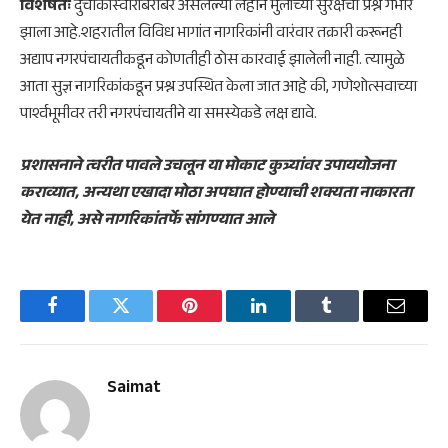
विशेषतः
दुचाकीस्वारांबरोबर असलेल्या लहान मुलांच्या सुरक्षेचा प्रश्न गंभीर
झाला आहे.शहरातील विविध भागांत नागरिकांनी वारंवार तक्रारी करूनही
अद्याप नगरपंचायतीकडून कोणतीही ठोस कारवाई झालेली नाही. त्यामुळे
आता सुज्ञ नागरिकांकडून प्रश्न उपस्थित केला जात आहे की, गणेशोत्सवाच्या
पार्श्वभूमीवर तरी नगरपंचायतीने या समस्येकडे लक्ष द्यावे.
प्रशासनाने त्वरीत पावले उचलून या मोकाट कुत्र्यांवर उपाययोजना
कराव्यात, अन्यथा एखादा मोठा अपघात होण्याची शक्यता नाकारता
येत नाही, असे नागरिकांतर्फे सांगण्यात आले
Facebook
Twitter
Pinterest
LinkedIn
Tumblr
Email
Saimat