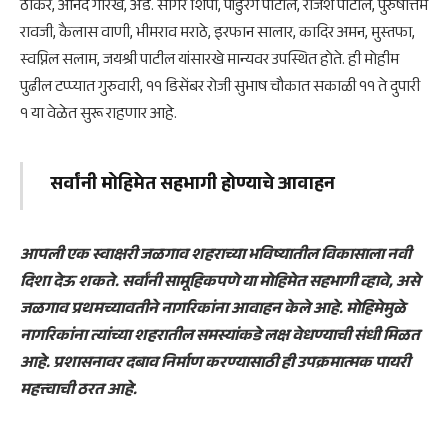
ठाकरे, आनंद गोरखे, ॲड. सागर शिंपी, पांडुरंग पाटील, राजेश पाटील, पुरुषोत्तम
रावजी, कैलास वाणी, भीमराव मराठे, इरफान सालार, कादिर अमन, मुस्तफा,
स्वप्निल सलाम, जयश्री पाटील यांसारखे मान्यवर उपस्थित होते. ही मोहीम
पुढील टप्प्यात गुरुवारी, ११ डिसेंबर रोजी सुभाष चौकात सकाळी ११ ते दुपारी
१ या वेळेत सुरू राहणार आहे.
सर्वांनी मोहिमेत सहभागी होण्याचे आवाहन
आपली एक स्वाक्षरी जळगाव शहराच्या भविष्यातील विकासाला नवी
दिशा देऊ शकते. सर्वांनी सामूहिकपणे या मोहिमेत सहभागी व्हावे, असे
जळगाव प्रथमच्यावतीने नागरिकांना आवाहन केले आहे. मोहिमेमुळे
नागरिकांना त्यांच्या शहरातील समस्यांकडे लक्ष वेधण्याची संधी मिळत
आहे. प्रशासनावर दबाव निर्माण करण्यासाठी ही उपक्रमात्मक पायरी
महत्त्वाची ठरत आहे.