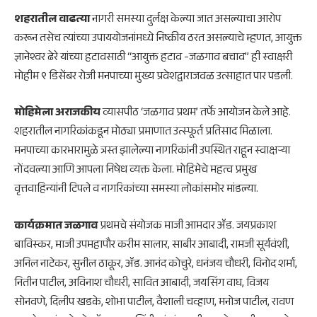
शहरातील वाढत्या
नागरी समस्या दुर्लक्ष केल्या जात असल्याचा आरोप
करून तसेच त्यांच्या उपाययोजनांमध्ये निष्क्रीय ठरत असल्याचे म्हणत, आयुक्त
ज्ञानेश्वर ढेरे यांच्या हटावसाठी “आयुक्त हटाव -जळगाव बचाव” ही स्वाक्षरी
मोहीम ९ डिसेंबर रोजी मनपाच्या मुख्य प्रवेशद्वाराजवळ उत्साहात पार पडली.
मोहिमेला अराजकीय
व्यासपीठ ‘जळगाव प्रथम’ तर्फे आयोजन केले आहे.
शहरातील नागरिकांकडून मोठ्या प्रमाणात उत्स्फूर्त प्रतिसाद मिळाला.
मनपाच्या कारभारामुळे त्रस्त झालेल्या नागरिकांनी उपस्थित राहून स्वाक्षऱ्या
नोंदवल्या आणि आपला निषेध व्यक्त केला. मोहिमेचे महत्व प्रमुख
वृत्तवाहिन्यांनी टिपले व नागरिकांच्या समस्या लोकांसमोर मांडल्या.
कार्यक्रमात जळगाव
प्रथमचे संयोजक माजी आमदार ॲड. जयप्रकाश
बाविस्कर, माजी उपमहापौर करीम सालार, साबीर आबादी, रामजी सूर्यवंशी,
अनिल नाटेकर, सुनील ठाकूर, ॲड. आनंद कोचुरे, धनंजय चौधरी, विनोद शर्मा,
नितीन पाटील, अविनाश चौधरी, सावित आबादी, जयसिंग वाघ, विजय
सोनवणे, दिलीप खडके, शोभा पाटील, वैशाली चव्हाण, मनोज पाटील, रावण