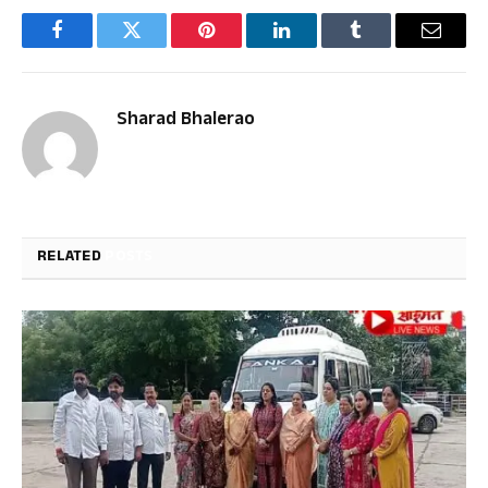
Facebook
Twitter
Pinterest
LinkedIn
Tumblr
Email
Sharad Bhalerao
RELATED
POSTS