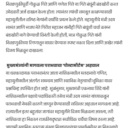
​निवडणुकीपूर्वी गोकुळ गिते आणि गणेश गिते या गिते बंधूंनी बंडखोरी करत
उमेदवारी अर्ज दाखल केला होता. त्यानंतर त्यांची समजूत काढण्यासाठी
महायुतीतील वरिष्ठ नेत्यांनी शर्थीचे प्रयत्न केले होते. महायुतीचे मंत्री उदय
सामंत आणि भाजप नेते गिरीश महाजन यांनीही गिते बंधूंशी चर्चा करून
बंडखोरी मागे घेण्याची विनंती केली होती, मात्र गोकुळ गिते यांनी
निवडणुकीच्या रिंगणातून माघार घेण्यास स्पष्ट नकार दिला आणि अखेर त्यांनी
विजय मिळवून दाखवला.
​
मुख्यमंत्र्यांनी मागवला पराभवाचा ‘पोस्टामॉर्टम’ अहवाल
​या धक्कादायक पराभवानंतर आता नाशिकमधील मतदानाचे गणित,
महायुतीमधील अंतर्गत समन्वय आणि स्थानिक नेतृत्वाची भूमिका यावर
प्रश्नचिन्ह उपस्थित होत आहे. सूत्रांनुसार, मुख्यमंत्री एकनाथ शिंदे यांनी
नाशिकमधील पक्षाचे पदाधिकारी तसेच मंत्री उदय सामंत यांच्याकडून
पराभवाची नेमकी कारणे जाणून घेण्यासाठी सविस्तर अहवाल मागवला आहे.
​राज्यातील इतर बहुतांश जागांवर महायुतीने विजय मिळवला असला, तरी
नाशिकचा हा निकाल राजकीयदृष्ट्या सर्वाधिक चर्चेचा विषय ठरला आहे.
आगामी स्थानिक स्वराज्य संस्था निवडणुकांच्या पार्श्वभूमीवर या निकालाचे