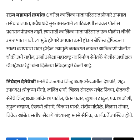
राज्य महामार्ग क्रमांक
६ वरील कालिका माता परिसरात होणारे अपघात
तसेच घातपात, अवैध धंदे सुरू असल्याने त्याठिकाणी लवकर पोलीस
प्रशासन पोहचत नाही. त्यासाठी कालिका माता परिसरात एक पोलीस चौकी
उभारण्यात यावी. त्यामुळे होणारे अपघात कमी होऊन बेशिस्त ट्रॅफिकला
आळा बसण्यास मदत होईल. त्यामुळे लवकरात लवकर याठिकाणी पोलीस
चौकी उभी राहील, अशी अपेक्षा महाराष्ट्र नवनिर्माण सेनेतर्फे पोलीस अधीक्षक
डॉ.महेश्वर रेड्डी यांना दिलेल्या निवेदनाद्वारे केली आहे.
निवेदन देतेवेळी
मनसेचे जळगाव जिल्हाध्यक्ष ॲड.जमील देशपांडे, शहर
उपाध्यक्ष श्रीकृष्ण मेंगडे, ललित शर्मा, जिल्हा संघटक राजेंद्र निकम, शेतकरी
सेनेचे जिल्हाध्यक्ष अविनाश पाटील, चेतन पवार, खुशाल ठाकूर, प्रकाश जोशी,
राहुल चव्हाण, ऐश्वर्या श्रीरामे, विकास पाथरे, संदीप मांडोळे, विलास सोनार,
विवेक खांबेत, सतीश सैंदाणे यांच्यासह मनसे सैनिक, कार्यकर्ते उपस्थित होते.