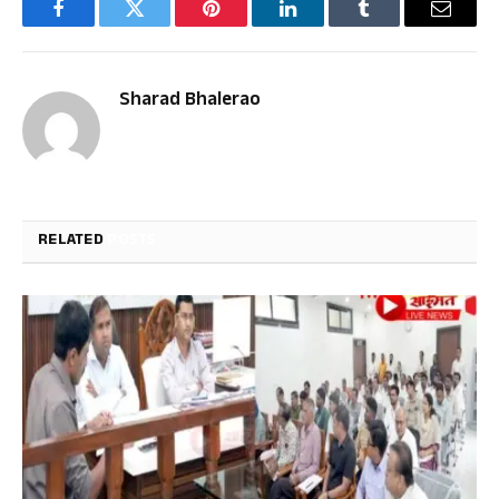
Facebook
Twitter
Pinterest
LinkedIn
Tumblr
Email
Sharad Bhalerao
RELATED
POSTS