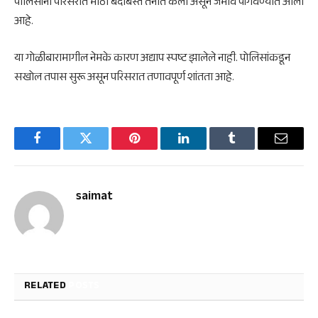
पोलिसांनी परिसरात मोठा बंदोबस्त तैनात केला असून जमाव पांगवण्यात आला
आहे.
या गोळीबारामागील नेमके कारण अद्याप स्पष्ट झालेले नाही. पोलिसांकडून
सखोल तपास सुरू असून परिसरात तणावपूर्ण शांतता आहे.
Facebook
Twitter
Pinterest
LinkedIn
Tumblr
Email
saimat
RELATED
POSTS