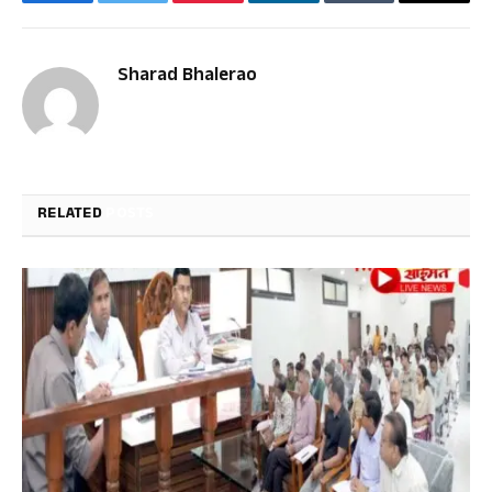
Facebook
Twitter
Pinterest
LinkedIn
Tumblr
Email
Sharad Bhalerao
RELATED
POSTS