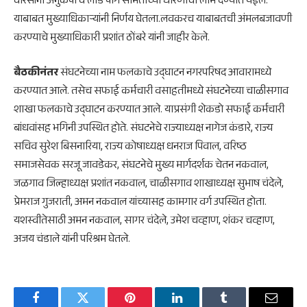
वारसांना अनुकंपा व लाड पागे समितीच्या धोरणाचा लाभ देण्यात येईल.
याबाबत मुख्याधिकाऱ्यांनी निर्णय घेतला.लवकरच याबाबतची अंमलबजावणी
करण्याचे मुख्याधिकारी प्रशांत ठोंबरे यांनी जाहीर केले.
बैठकीनंतर
संघटनेच्या नाम फलकाचे उद्घाटन नगरपरिषद आवारामध्ये
करण्यात आले. तसेच सफाई कर्मचारी वसाहतीमध्ये संघटनेच्या चाळीसगाव
शाखा फलकाचे उद्घाटन करण्यात आले. याप्रसंगी शेकडो सफाई कर्मचारी
बांधवांसह भगिनी उपस्थित होते. संघटनेचे राज्याध्यक्ष नागेज कंडारे, राज्य
सचिव सुरेश बिसनारिया, राज्य कोषाध्यक्ष धनराज पिवाल, वरिष्ठ
समाजसेवक सरजू जावडेकर, संघटनेचे मुख्य मार्गदर्शक चेतन नकवाल,
जळगाव जिल्हाध्यक्ष प्रशांत नकवाल, चाळीसगाव शाखाध्यक्ष सुभाष चंदेले,
प्रेमराज गुजराती, अमन नकवाल यांच्यासह कामगार वर्ग उपस्थित होता.
यशस्वीतेसाठी अमन नकवाल, सागर चंदेले, उमेश चव्हाण, शंकर चव्हाण,
अजय चंडाले यांनी परिश्रम घेतले.