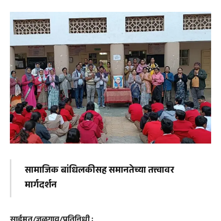
सामाजिक बांधिलकीसह समानतेच्या तत्त्वावर
मार्गदर्शन
साईमत/जळगाव/प्रतिनिधी :