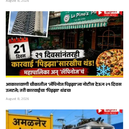
August 8, 2026
आकाशवाणी चौकातील ‘लॅपिनोज पिझ्झा’ला नोटीस देऊन २१ दिवस
उलटले; तरी कारवाईचा ‘पिझ्झा’ थंडच!
August 8, 2026