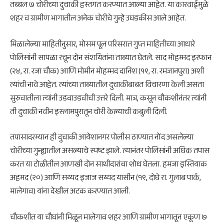
तब्बल ७ चोरीच्या दुचाकी हस्तगत करण्यात आल्या आहेत. या कारवाईमुळे
शहर व ग्रामीण भागातील अनेक चोरीचे गुन्हे उघडकीस आले आहेत.
मिळालेल्या माहितीनुसार, मोसम पूल परिसरात गुप्त माहितीच्या आधारे
पोलिसांनी सापळा रचून दोन संशयितांना ताब्यात घेतले. साद मोहम्मद इरफान
(२४, रा. रजा चौक) आणि मोमीन मोहम्मद दानिश (१९, रा. रमजानपुरा) अशी
त्यांची नावे आहेत. त्यांच्या ताब्यातील दुचाकीबाबत विचारणा केली असता
सुरुवातीला त्यांनी उडवाउडवीची उत्तरे दिली. मात्र, कसून चौकशीनंतर त्यांनी
ती दुचाकी नवीन इस्लामपुरातून चोरी केल्याची कबुली दिली.
तपासादरम्यान ही दुचाकी आयेशानगर पोलीस ठाण्यात नोंद असलेल्या
चोरीच्या गुन्ह्यातील असल्याचे स्पष्ट झाले. त्यानंतर पोलिसांनी अधिक तपास
करत या टोळीतील आणखी दोन साथीदारांचा शोध घेतला. हमजा इस्तियाक
अहमद (२०) आणि सय्यद इजाज सय्यद यासीन (१९, दोघे रा. गुलाब पार्क,
मालेगाव) यांना देखील अटक करण्यात आली.
चौकशीत या चौघांनी मिळून मालेगाव शहर आणि ग्रामीण भागातून एकूण ७