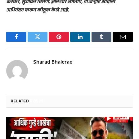
करकरे, सुधाकर चिमणे, ज्ञानेश्वर जगताप, डॉ.चऱ्हाटे आदींनी
अभिनंदन करून कौतुक केले आहे.
Facebook
Twitter
Pinterest
LinkedIn
Tumblr
Email
Sharad Bhalerao
RELATED
POSTS