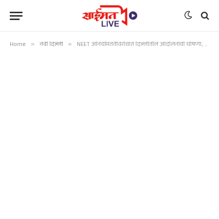
Home
»
नवी दिल्ली
»
NEET अनियमिततेविरोधात दिल्लीतील आंदोलनाची घोषणा; अभिजीत दीपके 6 जूनला रस्त्यावर उतरणार