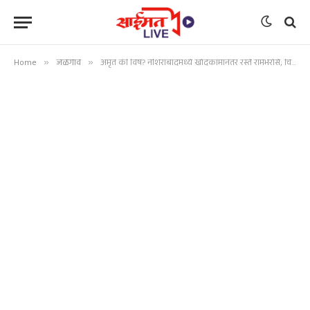
Home
»
जळगाव
»
अमृत की विष? नशिराबादमध्ये खोदकामानंतर रस्ते रामभरोसे; चिमुरड्यांची रोज चिखलातून ‘कसरत’