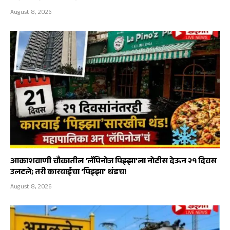
August 8, 2026
आकाशवाणी चौकातील ‘लॅपिनोज पिझ्झा’ला नोटीस देऊन २१ दिवस
उलटले; तरी कारवाईचा ‘पिझ्झा’ थंडच!
August 8, 2026