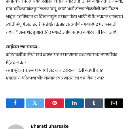
​नागरिकांनी नगरपरिषद प्रशासनाकडे वारंवार तोंडी आणि लेखी तक्रारी केल्या,
मात्र अधिकाऱ्यांकडून केवळ ‘बघू, करू’ अशी टोलवाटोलवीची उत्तरे मिळत
आहेत. “भविष्यात या चिखलामुळे एखादा मोठा आणि गंभीर अपघात झाल्यास
त्याची संपूर्ण जबाबदारी संबंधित कंत्राटदार आणि नगरपरिषद प्रशासनाची
राहील,” असा थेट इशारा देवेंद्र भंगाळे आणि संतप्त नागरिकांनी दिला आहे.
​साईमत ‘चा सवाल…
​कोट्यवधींचा निधी खर्च करून रस्ते उखडणाऱ्या कंत्राटदारावर नगरपरिषद
मेहेरबान का?
​रस्ता पूर्ववत करून घेण्याची अट कंत्राटदाराला दिली नव्हती का?
​एखाद्या नागरिकाचा जीव गेल्यावरच प्रशासनाला जाग येणार का?
Facebook
Twitter
Pinterest
LinkedIn
Tumblr
Email
Bharati Bharsake