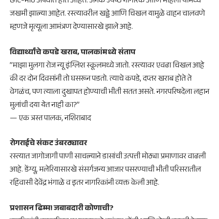
छोटे-मोठे अपघात होत आहेत. अनेक ज्येष्ठ नागरिक आणि महिला यामध्ये
जखमी झाल्या आहेत. रस्त्यावरील खड्डे आणि चिखल यामुळे वाहन चालवणे
म्हणजे मृत्यूला आमंत्रण देण्यासारखे झाले आहे.
​विद्यार्थ्यांचे कपडे खराब, पालकांमध्ये संताप
​”माझा मुलगा रोज न्यू इंग्लिश स्कूलमध्ये जातो. रस्त्यावर एवढा चिखल आहे
की दर दोन दिवसांनी तो घसरून पडतो. त्याचे कपडे, दप्तर खराब होते ते
वेगळंच, पण त्याला दुखापत होण्याची भीती सतत असते. नगरपरिषदेला लहान
मुलांची दया येत नाही का?”
— एक त्रस्त पालक, नशिराबाद
​रोगराईचे संकट उंबरठ्यावर
​रस्त्यात जागोजागी पाणी साचल्याने डासांची उत्पत्ती मोठ्या प्रमाणावर वाढली
आहे. डेंग्यू, मलेरियासारखे संसर्गजन्य आजार पसरण्याची भीती परिसरातील
रहिवासी देवेंद्र भंगाळे व इतर नागरिकांनी व्यक्त केली आहे.
​प्रशासन ढिम्म! जबाबदारी कोणाची?