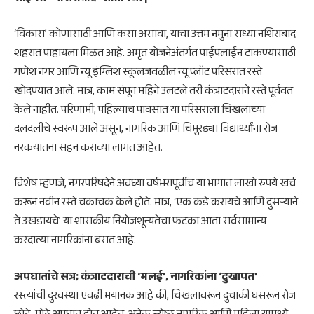
‘विकास’ कोणासाठी आणि कसा असावा, याचा उत्तम नमुना सध्या नशिराबाद
शहरात पाहायला मिळत आहे. अमृत योजनेअंतर्गत पाईपलाईन टाकण्यासाठी
गणेश नगर आणि न्यू इंग्लिश स्कूलजवळील न्यू प्लॉट परिसरात रस्ते
खोदण्यात आले. मात्र, काम संपून महिने उलटले तरी कंत्राटदाराने रस्ते पूर्ववत
केले नाहीत. परिणामी, पहिल्याच पावसात या परिसराला चिखलाच्या
दलदलीचे स्वरूप आले असून, नागरिक आणि चिमुरड्या विद्यार्थ्यांना रोज
नरकयातना सहन कराव्या लागत आहेत.
​विशेष म्हणजे, नगरपरिषदेने अवघ्या वर्षभरापूर्वीच या भागात लाखो रुपये खर्च
करून नवीन रस्ते चकाचक केले होते. मात्र, ‘एक कडे करायचे आणि दुसऱ्याने
ते उखडायचे’ या शासकीय नियोजशून्यतेचा फटका आता सर्वसामान्य
करदात्या नागरिकांना बसत आहे.
अपघातांचे सत्र; कंत्राटदाराची ‘मलई’, नागरिकांना ‘दुखापत’
​रस्त्यांची दुरवस्था एवढी भयानक आहे की, चिखलावरून दुचाकी घसरून रोज