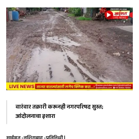
​​वारंवार तक्रारी करूनही नगरपरिषद सुस्त;
आंदोलनाचा इशारा
​साईमत -नशिराबाद -प्रतिनिधी |