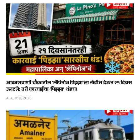
आकाशवाणी चौकातील ‘लॅपिनोज पिझ्झा’ला नोटीस देऊन २१ दिवस
उलटले; तरी कारवाईचा ‘पिझ्झा’ थंडच!
August 8, 2026