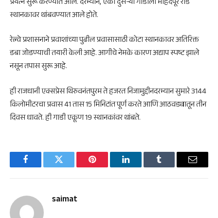
प्रयत्न सुरू करण्यात आले. दरम्यान, एका दुसऱ्या गाडीला महिदपूर रोड
स्थानकावर थांबवण्यात आले होते.
रेल्वे प्रशासनाने प्रवाशांच्या पुढील प्रवासासाठी कोटा स्थानकावर अतिरिक्त
डबा जोडण्याची तयारी केली आहे. आगीचे नेमके कारण अद्याप स्पष्ट झाले
नसून तपास सुरू आहे.
ही राजधानी एक्सप्रेस थिरुवनंतपुरम ते हजरत निजामुद्दीनदरम्यान सुमारे 3144
किलोमीटरचा प्रवास 41 तास 15 मिनिटांत पूर्ण करते आणि आठवड्यातून तीन
दिवस धावते. ही गाडी एकूण 19 स्थानकांवर थांबते.
Facebook
Twitter
Pinterest
LinkedIn
Tumblr
Email
saimat