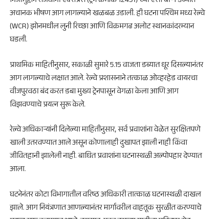
निजामुद्दीन राजधानी एक्सप्रेस (ट्रेन क्रमांक 12431) च्या एसी बी-1 डब्यात
अचानक भीषण आग लागल्याने खळबळ उडाली. ही घटना पश्चिम मध्य रेल्वे
(WCR) झोनमधील लुनी रिच्छा आणि विक्रमगढ अलोट स्थानकांदरम्यान
घडली.
प्राथमिक माहितीनुसार, सकाळी सुमारे 5.15 वाजता डब्यात धूर दिसल्यानंतर
आग लागल्याचे लक्षात आले. रेल्वे प्रशासनाने तत्काळ ओव्हरहेड वायरचा
वीजपुरवठा बंद करत डबा मुख्य ट्रेनपासून वेगळा केला आणि आग
विझवण्याचे प्रयत्न सुरू केले.
रेल्वे अधिकाऱ्यांनी दिलेल्या माहितीनुसार, सर्व प्रवाशांना वेळेत सुरक्षितपणे
खाली उतरवण्यात आले असून कोणालाही दुखापत झाली नाही किंवा
जीवितहानी झालेली नाही. बाधित प्रवाशांना घटनास्थळी अल्पोपहार देण्यात
आला.
घटनेनंतर कोटा विभागातील वरिष्ठ अधिकारी तात्काळ घटनास्थळी दाखल
झाले. आग नियंत्रणात आणल्यानंतर मार्गावरील वाहतूक सुरळीत करण्याचे