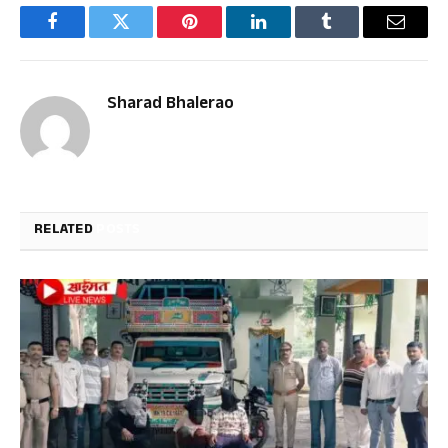
Facebook
Twitter
Pinterest
LinkedIn
Tumblr
Email
Sharad Bhalerao
RELATED
POSTS