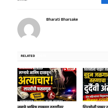
Bharati Bharsake
RELATED
POSTS
लग्नाचे आमिष दाखवून तरुणीवर
शिरसोली पाझर त