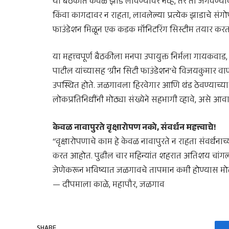
​या बैठकीत केवळ झाडे लावण्यावर नव्हे, तर ती जगवण्याव
किंवा कागदावर न राहता, लावलेल्या प्रत्येक झाडाचे संग
फाउंडेशन मिळून एक कडक मॉनिटरिंग सिस्टीम तयार करत
​या महत्त्वपूर्ण बैठकीला मनपा उपायुक्त निर्मला गायकव
पाटील यांच्यासह ‘ग्रीन सिटी फाउंडेशन’चे विजयकुमार व
उपस्थित होते. जळगावला हिरवेगार आणि थंड ठेवण्याच्या
लोकप्रतिनिधींनी मोठ्या संख्येने सहभागी व्हावे, असे आ
​केवळ नावापुरते वृक्षारोपण नको, संवर्धन महत्त्वाचे!
“वृक्षारोपणाचे काम हे केवळ नावापुरते न राहता संवर्धना
करत आहोत. पुढील चार महिन्यांत शहरात अतिशय चांगल्य
जेणेकरून भविष्यात जळगावचे तापमान कमी होण्यास मो
— दीपमाला काळे, महापौर, जळगाव
SHARE.