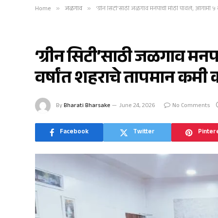
Home
»
जळगाव
»
‘ग्रीन सिटी’साठी जळगाव मनपाची मोठी पावले; आगामी ५ व
जळगाव
‘ग्रीन सिटी’साठी जळगाव मन
वर्षांत शहराचे तापमान कमी क
By
Bharati Bharsake
June 24, 2026
No Comments
Facebook
Twitter
Pinter