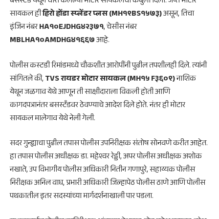
बसस्टँड येथून चोरी केलेल्या मोटार सायकलची कबुली दिली. जप्त मोटार
सायकल ही
हिरो होंडा स्प्लेंडर प्लस (MH१९BS१५७३)
असून, तिचा
इंजिन नंबर
HA१०EJDHG४२३७१
, चेसीस नंबर
MBLHA१०AMDHG४१६६७
आहे.
पोलीस कस्टडी रिमांडमध्ये चौकशीत आरोपींनी पुढील तपशीलही दिले. त्यांनी
सांगितले की,
TVS रायडर मोटार सायकल (MH१५ F३६०९)
नाशिक
येथून जळगाव येथे आणून ती साक्षीदाराला विकली होती आणि
कागदपत्रानंतर बसस्टँडवर ठेवण्याचे आदेश दिले होते. नंतर ही मोटार
सायकल मालेगाव येथे नेली गेली.
सदर गुन्ह्याचा पुढील तपास पोलीस उपनिरीक्षक संतोष सोनवणे करीत आहेत.
हा तपास पोलीस अधीक्षक डा. महेश्वर रेड्डी, अपर पोलीस अधीक्षक अशोक
नखाते, उप विभागीय पोलीस अधिकारी नितीन गणापुरे, सहाय्यक पोलीस
निरीक्षक अनिल वाघ, प्रभारी अधिकारी जिल्हापेठ पोलीस ठाणे आणि पोलीस
पथकातील इतर सदस्यांच्या मार्गदर्शनाखाली पार पडला.