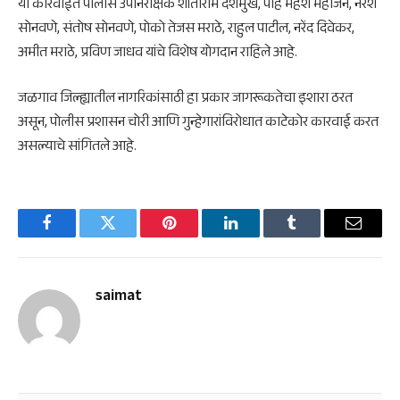
या कारवाईत पोलीस उपनिरीक्षक शांताराम देशमुख, पोह महेश महाजन, नरेश
सोनवणे, संतोष सोनवणे, पोको तेजस मराठे, राहुल पाटील, नरेंद दिवेकर,
अमीत मराठे, प्रविण जाधव यांचे विशेष योगदान राहिले आहे.
जळगाव जिल्ह्यातील नागरिकांसाठी हा प्रकार जागरूकतेचा इशारा ठरत
असून, पोलीस प्रशासन चोरी आणि गुन्हेगारांविरोधात काटेकोर कारवाई करत
असल्याचे सांगितले आहे.
Facebook
Twitter
Pinterest
LinkedIn
Tumblr
Email
saimat