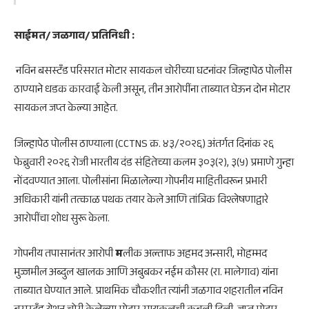
साईमत/ जळगाव/ प्रतिनिधी :
नविन बसस्टँड परिसरात मोटार सायकल चोरीच्या घटनांवर जिल्हापेठ पोलीस
ठाण्याने धडक कारवाई केली असून, तीन आरोपींना ताब्यात घेऊन दोन मोटार
सायकल जप्त केल्या आहेत.
जिल्हापेठ पोलीस ठाण्याला (CCTNS क्र. ४३/२०२६) अंतर्गत दिनांक २६
फेब्रुवारी २०२६ रोजी भारतीय दंड संहितेच्या कलम ३०३(२), ३(५) प्रमाणे गुन्हा
नोंदवण्यात आला. पोलीसांना मिळालेल्या गोपनीय माहितीवरून प्रभारी
अधिकारी यांनी तत्काळ पथक तयार केले आणि तांत्रिक विश्लेषणाद्वारे
आरोपींचा शोध सुरू केला.
गोपनीय तपासानंतर आरोपी
म
लीक अल्ताफ अहमद अन्सारी, मोहम्मद
मुज्जमील अब्दुल खालक आणि अबुबकर नईम कौसर (रा. मालेगाव) यांना
ताब्यात घेण्यात आले. प्राथमिक चौकशीत त्यांनी जळगाव शहरातील नविन