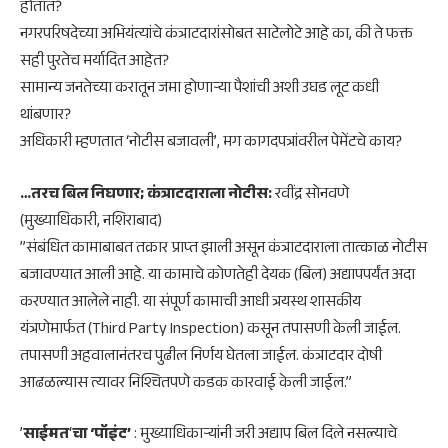
होतात?
​नगरपरिषदेच्या अभियंत्यांचे कंत्राटदारांसोबत साटेलोटे आहे का, की ते फक्त
सही पुरतेच मर्यादित आहेत?
​सामान्य जनतेच्या करातून जमा होणाऱ्या पैशांची अशी उघड लूट कधी
थांबणार?
​अधिकारी म्हणतात ‘नोटीस बजावली’, मग कागदपत्रांवरील पेमेंटचे काय?
​…तरच बिल निघणार; कंत्राटदाराला नोटीस:
रवींद्र सोनवणे
(मुख्याधिकारी, नशिराबाद)
​”संबंधित कामाबाबत तक्रार प्राप्त झाली असून कंत्राटदाराला तात्काळ नोटीस
बजावण्यात आली आहे. या कामाचे कोणतेही देयक (बिल) अद्यापपर्यंत अदा
करण्यात आलेले नाही. या संपूर्ण कामाची आधी त्रयस्थ शासकीय
यंत्रणेमार्फत (Third Party Inspection) कसून तपासणी केली जाईल.
तपासणी अहवालानंतरच पुढील निर्णय घेतला जाईल. कंत्राटदार दोषी
आढळल्यास त्यावर निश्चितपणे कडक कारवाई केली जाईल.”
​’
साईमत
‘
चा ‘पॉइंट’
: मुख्याधिकाऱ्यांनी जरी अद्याप बिल दिले नसल्याचे