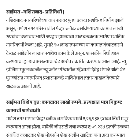
साईमत -नशिराबाद- प्रतिनिधी |
नशिराबाद नगरपरिषदेच्या कारभारावर पुन्हा एकदा प्रश्नचिन्ह निर्माण झाले
असून, गणेश नगर परिसरातील पेव्हर ब्लॉक बसविण्याच्या कामात लाखो
रुपयांचा भ्रष्टाचार आणि अपहार झाल्याचा खळबळजनक आरोप स्थानिक
नागरिकांनी केला आहे. सुमारे १० लाख रुपयांच्या या कामात कंत्राटदाराने
केवळ साडेतीन लाख रुपयांचेच काम केले असून, शासकीय निधी हडप
करण्याचा हा डाव असल्याचा थेट आरोप तक्रारीत करण्यात आला आहे. न्यू
इंग्लिश स्कूलजवळील न्यू प्लॉट एरियातील रहिवासी देवेंद्र भंगाळे यांनी थेट
पुराव्यांसह नगरपरिषद प्रशासनाकडे याविरोधात तक्रार दाखल केल्याने
खळबळ उडाली आहे.
साईमत
विशेष वृत्त:
कागदावर लाखो रुपये, प्रत्यक्षात मात्र निकृष्ट
कामाची थापेबाजी!
​गणेश नगर भागात पेव्हर ब्लॉक बसविण्यासाठी ₹९,९६,९३६ इतका निधी मंजूर
करण्यात आला होता. यापैकी जीएसटी वजा करून ₹८,०१,२२४ इतकी रक्कम
संबंधित कंत्राटदार शेख मोहसीन शेख सलीम खाटिक यांना अदा करण्यात