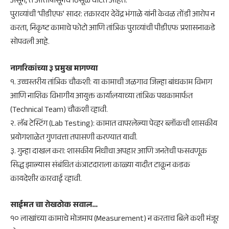
असून, ते आत्तापासूनच ठिसूळ वाटत आहेत.
​पुराव्यांची ‘पीडीएफ’ सादर: तक्रारदार देवेंद्र भंगाळे यांनी केवळ तोंडी आरोप न
करता, निकृष्ट कामाचे फोटो आणि तांत्रिक पुराव्यांची पीडीएफ प्रशासनाकडे
सोपवली आहे.
नागरिकांच्या ३ प्रमुख मागण्या
​१. उच्चस्तरीय तांत्रिक चौकशी: या कामाची जळगाव जिल्हा बांधकाम विभाग
आणि नाशिक विभागीय आयुक्त कार्यालयाच्या तांत्रिक पथकामार्फत
(Technical Team) चौकशी व्हावी.
२. लॅब टेस्टिंग (Lab Testing): कामात वापरलेल्या पेव्हर ब्लॉकची शासकीय
प्रयोगशाळेत गुणवत्ता तपासणी करण्यात यावी.
३. गुन्हा दाखल करा: शासकीय निधीचा अपहार आणि जनतेची फसवणूक
सिद्ध झाल्यास संबंधित कंत्राटदाराला काळ्या यादीत टाकून कडक
कायदेशीर कारवाई व्हावी.
साईमत चा रोखठोक सवाल…
​१० लाखांच्या कामाचे मोजमाप (Measurement) न करताच बिले कशी मंजूर