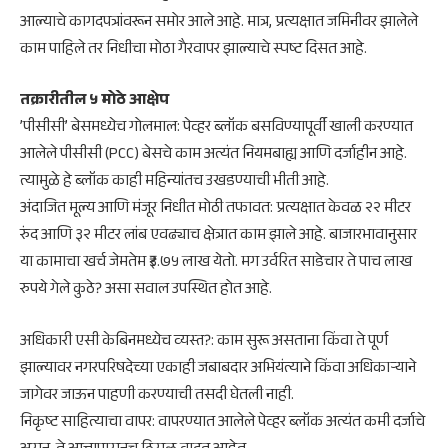
आल्याचे कागदपत्रांवरून समोर आले आहे. मात्र, प्रत्यक्षात जमिनीवर झालेले
काम पाहिले तर निधीचा मोठा गैरवापर झाल्याचे स्पष्ट दिसत आहे.
​तक्रारीतील ५ मोठे आक्षेप
​’पीसीसी’ बेसमध्येच गोलमाल: पेव्हर ब्लॉक बसविण्यापूर्वी खाली करण्यात
आलेले पीसीसी (PCC) बेसचे काम अत्यंत नियमबाह्य आणि दर्जाहीन आहे.
त्यामुळे हे ब्लॉक काही महिन्यांतच उखडण्याची भीती आहे.
​अंदाजित मूल्य आणि मंजूर निधीत मोठी तफावत: प्रत्यक्षात केवळ २२ मीटर
रुंद आणि ३२ मीटर लांब एवढ्याच क्षेत्रात काम झाले आहे. बाजारभावानुसार
या कामाचा खर्च जेमतेम ₹३.७५ लाख येतो. मग उर्वरित साडेचार ते पाच लाख
रुपये गेले कुठे? असा सवाल उपस्थित होत आहे.
​अधिकारी एसी केबिनमध्येच व्यस्त?: काम सुरू असताना किंवा ते पूर्ण
झाल्यावर नगरपरिषदेच्या एकाही जबाबदार अभियंत्याने किंवा अधिकाऱ्याने
जागेवर जाऊन पाहणी करण्याची तसदी घेतली नाही.
​निकृष्ट साहित्याचा वापर: वापरण्यात आलेले पेव्हर ब्लॉक अत्यंत कमी दर्जाचे