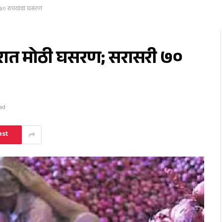
 ७० रुपयांची घसरण
दरात मोठी घसरण; सरासरी ७०
ad
est