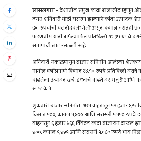
लासलगाव –
देशातील प्रमुख कांदा बाजारपेठ म्हणून 
दरात शनिवारी मोठी घसरण झाल्याने कांदा उत्पादक शेत
७० रुपयांची घट नोंदवली गेली असून, कमाल दरातही ५० रु
फडणवीस
यांनी नाफेडमार्फत प्रतिकिलो १२.३५ रुपये दरान
संतापाची लाट उसळली आहे.
शनिवारी सकाळपासून बाजार समितीत आलेल्या शेतकऱ्यांनी
मागील वर्षीप्रमाणे किमान २४.१० रुपये प्रतिकिलो दराने
वाढलेला उत्पादन खर्च, इंधनाचे वाढते दर, मजुरी आणि म
स्पष्ट केले.
शुक्रवारी बाजार समितीत ७७१ वाहनांतून ११ हजार ६९२ क्व
किमान ५००, कमाल १,६०० आणि सरासरी १,१५० रुपये दर
वाहनांतून ६ हजार ५६६ क्विंटल कांदा बाजारात दाखल झाल
५००, कमाल १,५५१ आणि सरासरी १,०८० रुपये भाव मिळ