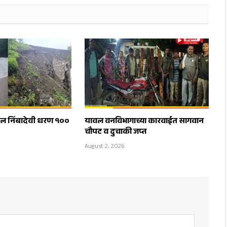
ील निंबादेवी धरण १००
यावल वनविभागाच्या कारवाईत सागवान
चौपट व दुचाकी जप्त
August 2, 2026