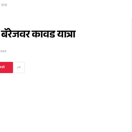
ात्रा
बॅरेजवर कावड यात्रा
Read
est