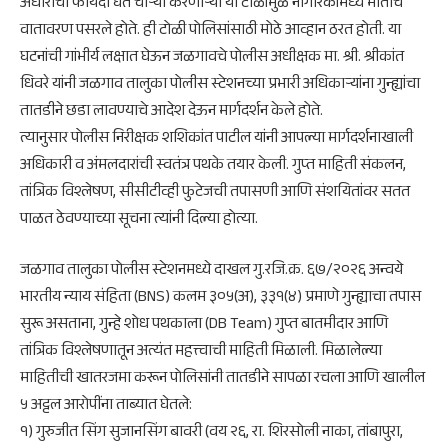
अंधाराचा फायदा घेत चोऱ्या करणाऱ्या या टोळीमुळे नागरिकांमध्ये भीतीचे
वातावरण पसरले होते. ही टोळी पोलिसांसाठी मोठे आव्हान ठरत होती. या
घटनांची गांभीर्य लक्षात घेऊन जळगावचे पोलीस अधीक्षक मा. श्री. श्रीकांत
धिवरे यांनी जळगाव तालुका पोलीस स्टेशनच्या प्रभारी अधिकाऱ्यांना गुन्ह्यांचा
तातडीने छडा लावण्याचे आदेश देऊन मार्गदर्शन केले होते.
​त्यानुसार पोलीस निरीक्षक शशिकांत पाटील यांनी आपल्या मार्गदर्शनाखाली
अधिकारी व अंमलदारांची स्वतंत्र पथके तयार केली. गुप्त माहिती संकलन,
तांत्रिक विश्लेषण, सीसीटीव्ही फुटेजची तपासणी आणि संशयितांवर सतत
पाळत ठेवण्याच्या सूचना त्यांनी दिल्या होत्या.
​जळगाव तालुका पोलीस स्टेशनमध्ये दाखल गु.रजि.क्र. ६७/२०२६ अन्वये
भारतीय न्याय संहिता (BNS) कलम ३०५(अ), ३३१(४) प्रमाणे गुन्ह्याचा तपास
सुरू असताना, गुन्हे शोध पथकाला (DB Team) गुप्त बातमीदार आणि
तांत्रिक विश्लेषणातून अत्यंत महत्त्वाची माहिती मिळाली. मिळालेल्या
माहितीची खातरजमा करून पोलिसांनी तातडीने सापळा रचला आणि खालील
५ अट्टल आरोपींना ताब्यात घेतले:
​१) गुरुजीत सिंग सुजानसिंग बावरी (वय २६, रा. शिरसोली नाका, तांबापुरा,