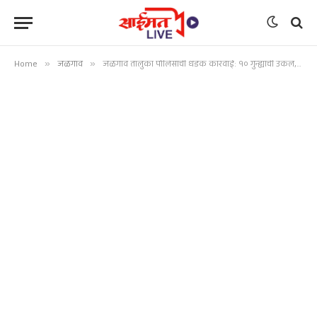
Home
»
जळगाव
»
जळगाव तालुका पोलिसांची धडक कारवाई: १० गुन्ह्यांची उकल, ५ अट्टल चोरट्यांच्या मुसक्या आवळल्या! ४ लाख ३० हजारांचा मुद्देमाल हस्तगत