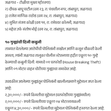
जळगाव – टोळीचा मुख्य म्‍होरक्या)
२) दीपक बापू पाटील (वय २३, रा. पंचशील नगर, तांबापुरा, जळगाव)
३) राजेश माणिक राठोड (वय २४, रा. तांबापुरा, जळगाव)
४) सुमित संजय कोळी (वय १९, रा. रामेश्वर कॉलनी, जळगाव)
५) महेश उर्फ संतोष भोई (वय २४, रा. तांबापुरा, जळगाव)
​१० गुन्ह्यांची दिली कबुली
​ताब्यात घेतलेल्या आरोपींची पोलिसांनी सखोल आणि कसून चौकशी केली
असता, त्यांनी जळगाव तालुका पोलीस स्टेशनच्या हद्दीत एकूण १० गुन्हे
केल्याची कबुली दिली. यामध्ये ०९ घरफोडी (House Breaking Theft)
आणि ०१ मोटार वाहन चोरीच्या गुन्ह्याचा समावेश आहे.
​उघडकीस आलेल्या गुन्ह्यांतून पोलिसांनी खालीलप्रमाणे मुद्देमाल जप्त केला
आहे:
​२,३०,०००/- रुपये किमतीचा मुद्देमाल (घरफोडीच्या गुन्ह्यांमधील)
​२,००,०००/- रुपये किमतीच्या एकूण ०४ मोटरसायकली
​एकूण ४,३०,०००/- रुपये किमतीचा मुद्देमाल पोलिसांनी हस्तगत केला आहे.