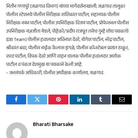
नितीन गणापुरे (जळगाव विभाग) यांच्या मार्गदर्शनाखाली; जळगाव तालुका
पोलीस स्टेशनचे पोलीस निरीक्षक शशिकांत पाटील, सहाय्यक पोलीस
निरीक्षक नयन पाटील, पोलीस उपनिरीक्षक विजय पाटील, प्रोफेशनल पोलीस
उपनिरीक्षक यज्ञजीता येडले, पोहेकॉ/प्रदीप राजपूत तसेच गुन्हे शोध पथकाचे
(DB Team) पोलीस हवालदार अविनाश देवरे, योगेश पाटील, नरेंद्र पाटील,
श्रीकांत बदर, पोलीस नाईक कैलास इंगळे, पोलीस कॉन्स्टेबल प्रशांत ठाकूर,
शरद पाटील, दिपक देवरे आणि वाहन चालक पोलीस हवालदार अशोक
पाटील व पंकज देशमुख या पथकाने केली आहे.
​- जनसंपर्क अधिकारी, पोलीस अधीक्षक कार्यालय, जळगाव.
Facebook
Twitter
Pinterest
LinkedIn
Tumblr
Email
Bharati Bharsake