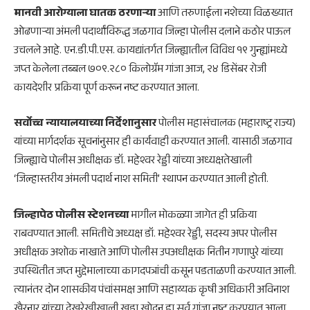
मानवी आरोग्याला घातक ठरणाऱ्या
आणि तरुणाईला नशेच्या विळख्यात
ओढणाऱ्या अंमली पदार्थांविरुद्ध जळगाव जिल्हा पोलीस दलाने कठोर पाऊल
उचलले आहे. एन.डी.पी.एस. कायद्यांतर्गत जिल्ह्यातील विविध १९ गुन्ह्यांमध्ये
जप्त केलेला तब्बल ७०९.२८० किलोग्रॅम गांजा आज, २४ डिसेंबर रोजी
कायदेशीर प्रक्रिया पूर्ण करून नष्ट करण्यात आला.
सर्वोच्च न्यायालयाच्या निर्देशानुसार
पोलीस महासंचालक (महाराष्ट्र राज्य)
यांच्या मार्गदर्शक सूचनांनुसार ही कार्यवाही करण्यात आली. यासाठी जळगाव
जिल्ह्याचे पोलीस अधीक्षक डॉ. महेश्वर रेड्डी यांच्या अध्यक्षतेखाली
‘जिल्हास्तरीय अंमली पदार्थ नाश समिती’ स्थापन करण्यात आली होती.
जिल्हापेठ पोलीस स्टेशनच्या
मागील मोकळ्या जागेत ही प्रक्रिया
राबवण्यात आली. समितीचे अध्यक्ष डॉ. महेश्वर रेड्डी, सदस्य अपर पोलीस
अधीक्षक अशोक नाखाते आणि पोलीस उपअधीक्षक नितीन गणापुरे यांच्या
उपस्थितीत जप्त मुद्देमालाच्या कागदपत्रांची कसून पडताळणी करण्यात आली.
त्यानंतर दोन शासकीय पंचांसमक्ष आणि सहाय्यक कृषी अधिकारी अविनाश
खैरनार यांच्या देखरेखीखाली खड्डा खोदून हा सर्व गांजा नष्ट करण्यात आला.