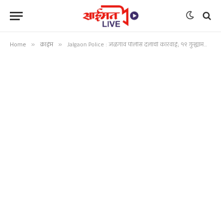
Home
»
क्राईम
»
Jalgaon Police : जळगाव पोलीस दलाची कारवाई; १९ गुन्ह्यांमधील ७१० किलो गांजा नष्ट