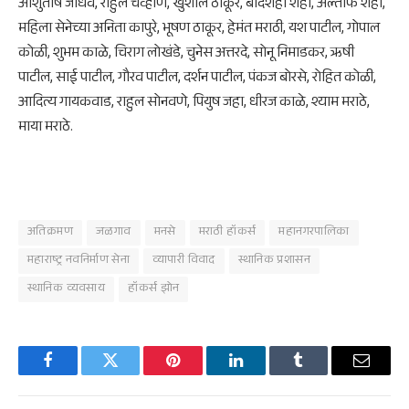
आशुतोष जाधव, राहुल चव्हाण, खुशाल ठाकूर, बादशहा शहा, अल्ताफ शहा,
महिला सेनेच्या अनिता कापुरे, भूषण ठाकूर, हेमंत मराठी, यश पाटील, गोपाल
कोळी, शुभम काळे, चिराग लोखंडे, चुनेस अत्तरदे, सोनू निमाडकर, ऋषी
पाटील, साई पाटील, गौरव पाटील, दर्शन पाटील, पंकज बोरसे, रोहित कोळी,
आदित्य गायकवाड, राहुल सोनवणे, पियुष जहा, धीरज काळे, श्याम मराठे,
माया मराठे.
अतिक्रमण
जळगाव
मनसे
मराठी हॉकर्स
महानगरपालिका
महाराष्ट्र नवनिर्माण सेना
व्यापारी विवाद
स्थानिक प्रशासन
स्थानिक व्यवसाय
हॉकर्स झोन
Facebook
Twitter
Pinterest
LinkedIn
Tumblr
Email