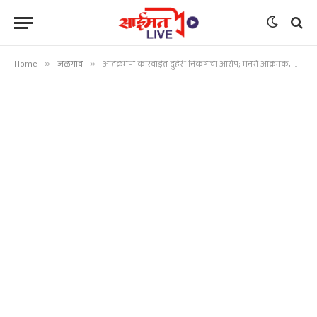
Home
»
जळगाव
»
अतिक्रमण कारवाईत दुहेरी निकषांचा आरोप; मनसे आक्रमक, हॉकर्स झोनसाठी ठोस मागणी