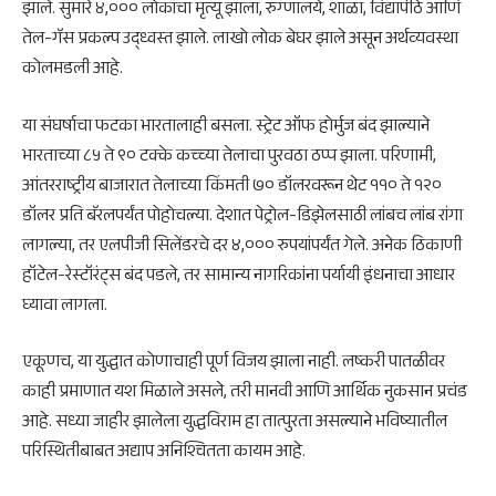
झाले. सुमारे ४,००० लोकांचा मृत्यू झाला, रुग्णालये, शाळा, विद्यापीठे आणि
तेल-गॅस प्रकल्प उद्ध्वस्त झाले. लाखो लोक बेघर झाले असून अर्थव्यवस्था
कोलमडली आहे.
या संघर्षाचा फटका भारतालाही बसला. स्ट्रेट ऑफ होर्मुज बंद झाल्याने
भारताच्या ८५ ते ९० टक्के कच्च्या तेलाचा पुरवठा ठप्प झाला. परिणामी,
आंतरराष्ट्रीय बाजारात तेलाच्या किंमती ७० डॉलरवरून थेट ११० ते १२०
डॉलर प्रति बॅरलपर्यंत पोहोचल्या. देशात पेट्रोल-डिझेलसाठी लांबच लांब रांगा
लागल्या, तर एलपीजी सिलेंडरचे दर ४,००० रुपयांपर्यंत गेले. अनेक ठिकाणी
हॉटेल-रेस्टॉरंट्स बंद पडले, तर सामान्य नागरिकांना पर्यायी इंधनाचा आधार
घ्यावा लागला.
एकूणच, या युद्धात कोणाचाही पूर्ण विजय झाला नाही. लष्करी पातळीवर
काही प्रमाणात यश मिळाले असले, तरी मानवी आणि आर्थिक नुकसान प्रचंड
आहे. सध्या जाहीर झालेला युद्धविराम हा तात्पुरता असल्याने भविष्यातील
परिस्थितीबाबत अद्याप अनिश्चितता कायम आहे.