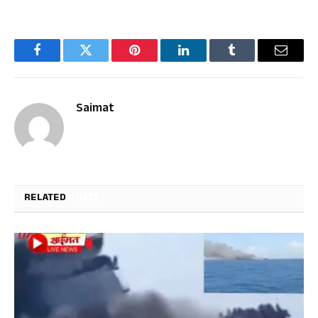
Facebook
Twitter
Pinterest
LinkedIn
Tumblr
Email
Saimat
RELATED
POSTS