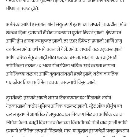
नेमके कोणाचे किती नुकसान झाले, याचा आढावा घेतल्यास परिस्थितीची
भीषणता स्पष्ट होते.
अमेरिका आणि इस्त्रायल यांनी संयुक्तपणे इराणच्या लष्करी ताकदीला मोठा
धक्का दिला. इराणची नौसेना जवळपास पूर्णतः निष्प्रभ झाली, क्षेपणास्त्र
आणि ड्रोन क्षमता कमकुवत झाली, तर एअर डिफेन्स प्रणाली आणि अणु
कार्यक्रम अनेक वर्षे मागे ढकलले गेले. अनेक लष्करी तळ उद्ध्वस्त झाले
आणि वरिष्ठ नेतृत्वालाही मोठा फटका बसला. मात्र, या कारवाईसाठी
अमेरिकेला तब्बल ८० अब्ज डॉलर्सपेक्षा अधिक खर्च करावा लागला.
अमेरिकेच्या तळांवर आणि दूतावासांवरही हल्ले झाले, तसेच जागतिक
पातळीवर तिच्या प्रतिमेला धक्का बसल्याचे दिसून आले.
दुसरीकडे, इराणने आपले शासन टिकवण्यात यश मिळवले. नवीन
नेतृत्वाखाली कठोर भूमिका अधिक बळकट झाली. स्ट्रेट ऑफ होर्मुज बंद
करून इराणने जागतिक तेलपुरवठ्यावर नियंत्रण मिळवत आर्थिक दबाव
निर्माण केला. काही दिवसांतच तेलाच्या किंमतींमध्ये मोठी वाढ झाली आणि
इराणने अतिरिक्त उत्पन्नही मिळवले. मात्र, या युद्धात इराणचेही प्रचंड नुकसान