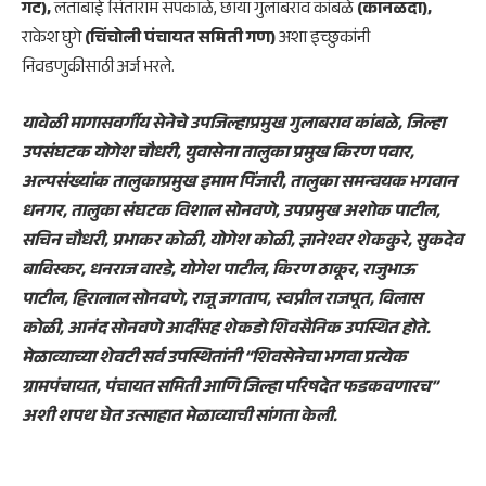
गट),
लताबाई सिताराम सपकाळे, छाया गुलाबराव कांबळे
(कानळदा),
राकेश घुगे
(चिंचोली पंचायत समिती गण)
अशा इच्छुकांनी
निवडणुकीसाठी अर्ज भरले.
यावेळी मागासवर्गीय सेनेचे उपजिल्हाप्रमुख गुलाबराव कांबळे, जिल्हा
उपसंघटक योगेश चौधरी, युवासेना तालुका प्रमुख किरण पवार,
अल्पसंख्यांक तालुकाप्रमुख इमाम पिंजारी, तालुका समन्वयक भगवान
धनगर, तालुका संघटक विशाल सोनवणे, उपप्रमुख अशोक पाटील,
सचिन चौधरी, प्रभाकर कोळी, योगेश कोळी, ज्ञानेश्वर शेककुरे, सुकदेव
बाविस्कर, धनराज वारडे, योगेश पाटील, किरण ठाकूर, राजुभाऊ
पाटील, हिरालाल सोनवणे, राजू जगताप, स्वप्नील राजपूत, विलास
कोळी, आनंद सोनवणे आदींसह शेकडो शिवसैनिक उपस्थित होते.
मेळाव्याच्या शेवटी सर्व उपस्थितांनी “शिवसेनेचा भगवा प्रत्येक
ग्रामपंचायत, पंचायत समिती आणि जिल्हा परिषदेत फडकवणारच”
अशी शपथ घेत उत्साहात मेळाव्याची सांगता केली.