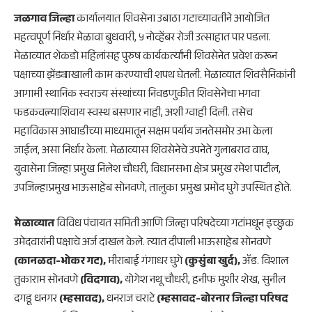
जळगाव जिल्हा
कार्यालयात शिवसेना उबाठा गटाच्यावतीने आयोजित
महत्वपूर्ण निर्धार मेळावा बुधवारी, ५ नोव्हेंबर रोजी उत्साहात पार पडला.
मेळाव्यात शेकडो महिलांसह पुरुष कार्यकर्त्यांनी शिवसेनेत प्रवेश करून
पक्षाच्या झेंड्याखाली काम करण्याची शपथ घेतली. मेळाव्यात शिवसैनिकांनी
आगामी स्थानिक स्वराज्य संस्थांच्या निवडणुकीत शिवसेनेचा भगवा
फडकवल्याशिवाय स्वस्थ बसणार नाही, अशी ग्वाही दिली. तसेच
महाविकास आघाडीच्या माध्यमातून सक्षम पर्याय जनतेसमोर उभा केला
जाईल, असा निर्धार केला. मेळाव्यास शिवसेनेचे उपनेते गुलाबराव वाघ,
युवासेना जिल्हा प्रमुख निलेश चौधरी, विधानसभा क्षेत्र प्रमुख रमेश पाटील,
उपजिल्हाप्रमुख भाऊसाहेब सोनवणे, तालुका प्रमुख प्रमोद घुगे उपस्थित होते.
मेळाव्यात
विविध पंचायत समिती आणि जिल्हा परिषदेच्या गटांमधून इच्छुक
उमेदवारांनी पक्षाचे अर्ज दाखल केले. त्यात दीपाली भाऊसाहेब सोनवणे
(कानळदा-भोकर गट),
मीराबाई गंगाधर घुगे
(कुसुंबा खुर्द),
ॲड. विशाल
तुकाराम सोनवणे
(विदगाव),
योगेश नथू चौधरी, हनीफ मुशीर शेख, सुनील
दगडू धनगर
(म्हसावद),
धनराज चराटे
(म्हसावद-बोरनार जिल्हा परिषद