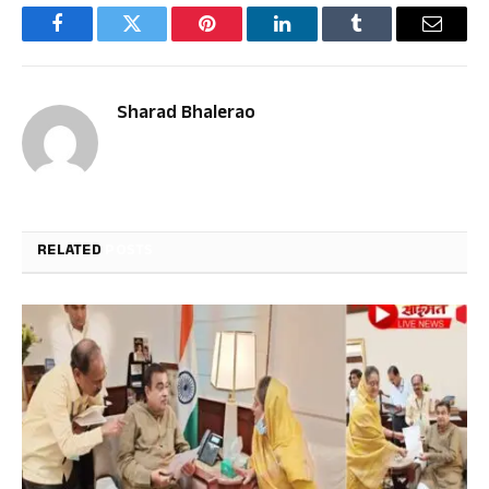
Facebook
Twitter
Pinterest
LinkedIn
Tumblr
Email
Sharad Bhalerao
RELATED
POSTS