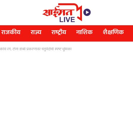
राजकीय
राज्य
राष्ट्रीय
नाशिक
शैक्षणिक
जकीय रंग; टीना डाबी प्रकरणावर चतुर्वेदींची स्पष्ट भूमिका