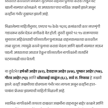
शिवारात कारवरील नियंत्रण सुटल्याने वाहनाने पुलाचा कठडा तोडून थेट
खाली नाल्यात कोसळले. या अपघातात पाच भाविक जखमी झाले असून
काहींना गंभीर दुखापत झाली आहे.
मिळालेल्या माहितीनुसार, एमएच १५ केके १६९६ क्रमांकाची कार सप्तशृंगी
गडावरून दर्शन घेऊन वणीकडे येत होती. दुपारी सुमारे १२.१५ वाजण्याच्या
सुमारास अहिवंतवाडी परिसरातील पुलाजवळ वाहनचालकाचा कारवरील
ताबा सुटला. त्यामुळे कारने पुलाचा कठडा भेदला आणि खाली नाल्यात जाऊन
पडली. अपघाताचा आवाज ऐकून परिसरातील नागरिकांनी तातडीने
घटनास्थळी धाव घेतली.
या दुर्घटनेत
हर्षश्री आहेर (४२), देवदास आहेर (४७), पुष्कर आहेर (१७),
गौरव आहेर (१३)
आणि
धोंडाबाई वाळुंज (६८), सर्व रा. निफाड
हे जखमी
झाले. काही जखमींच्या डोक्याला गंभीर मार लागला असून काहींना हात-
पायांना फ्रॅक्चर झाल्याची माहिती मिळाली आहे.
स्थानिक नागरिकांनी तत्परता दाखवत जखमींना वाहनातून बाहेर काढले आणि