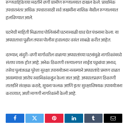
रुग्णवाहिकेच्या मदतीने वणी ग्रामीण रुग्णालयात दाखल केले. प्राथमिक
उपचारानंतर अधिक उपचारासाठी सर्व जखमींना नाशिक येथील रुग्णालयात
हलविण्यात आले.
घटनेची माहिती मिळताच पोलिसांनी घटनास्थळी धाव घेत पंचनामा केला. या
अपघाताचा पुढील तपास पोलीस हवालदार वसंत साबळे करीत आहेत.
दरम्यान, नांदुरी–वणी मार्गावरील वाढत्या अपघातांच्या घटनांमुळे नागरिकांमध्ये
संताप व्यक्त होत आहे. अनेक ठिकाणी रस्त्यालगत साईड पट्ट्यांचा अभाव,
तसेच पुलांजवळ पुरेशा सुरक्षा उपाययोजना नसल्याने अपघातांचे प्रमाण वाढत
असल्याचा आरोप स्थानिकांकडून केला जात आहे. अपघातप्रवण ठिकाणी
तातडीने संरक्षक कठडे, सूचना फलक आणि इतर सुरक्षाविषयक उपाययोजना
कराव्यात, अशी मागणी नागरिकांनी केली आहे.
Facebook
Twitter
Pinterest
LinkedIn
Tumblr
Email