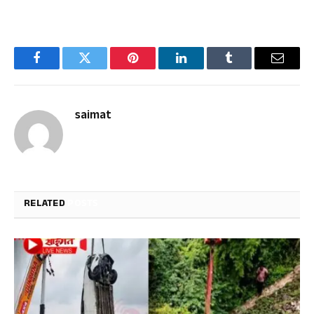
Facebook
Twitter
Pinterest
LinkedIn
Tumblr
Email
saimat
RELATED
POSTS