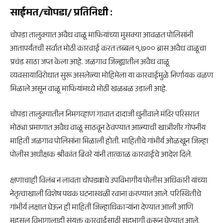
साईमत/
चोपडा
/ प्रतिनिधी
:
चोपडा
तालुक्यात अवैध वाळू माफियांच्या मुसक्या आवळत पोलिसांनी
आतापर्यंतची सर्वात मोठी कारवाई करत तब्बल १,७०० ब्रास अवैध वाळूचा
प्रचंड साठा जप्त केला आहे.
जळगाव
जिल्ह्यातील अवैध वाळू
व्यवसायाविरोधात सुरू असलेल्या मोहिमेला या कारवाईमुळे निर्णायक वळण
मिळाले असून वाळू माफियांमध्ये मोठी खळबळ उडाली आहे.
चोपडा तालुक्यातील निमगव्हाण गावात दादाजी धुनीवाले मंदिर परिसरात
मोठ्या प्रमाणात अवैध वाळू साठवून ठेवण्यात आल्याची खात्रीशीर गोपनीय
माहिती जळगाव पोलिसांना मिळाली होती. माहितीचे गांभीर्य ओळखून जिल्हा
पोलीस अधीक्षक
श्रीकांत ढिवरे
यांनी तात्काळ कारवाईचे आदेश दिले.
क्षणाचाही विलंब न लावता चोपड्याचे उपविभागीय पोलीस अधिकारी यांच्या
नेतृत्वाखाली विशेष पथक घटनास्थळी रवाना करण्यात आले. परिस्थितीचे
गांभीर्य लक्षात घेऊन ही माहिती जिल्हाधिकाऱ्यांना देण्यात आली आणि
महसूल विभागालाही संयुक्त कारवाईसाठी सहभागी करून घेण्यात आले.