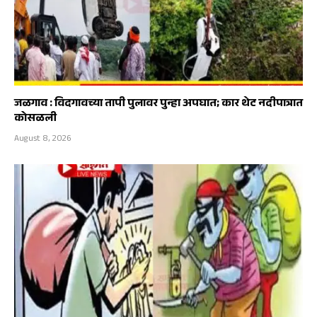
जळगाव : विदगावच्या तापी पुलावर पुन्हा अपघात; कार थेट नदीपात्रात
कोसळली
August 8, 2026