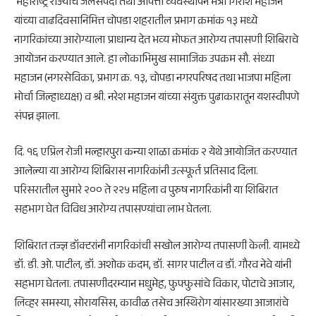
महाराष्ट्र राज्याचे जलसंपदा तथा आपत्ती व्यवस्थापन मंत्री गिरीश महाजन
यांच्या वाढदिवसानिमित्त चोपडा शहरातील प्रभाग क्रमांक १३ मध्ये
नागरिकांच्या आरोग्याला प्राधान्य देत भव्य मोफत आरोग्य तपासणी शिबिराचे
आयोजन करण्यात आले. हा लोकाभिमुख सामाजिक उपक्रम सौ. संध्या
महाजन (नगरसेविका, प्रभाग क्र. १३, चोपडा नगरपरिषद तथा भाजपा महिला
मोर्चा जिल्हाध्यक्ष) व श्री. नरेश महाजन यांच्या संयुक्त पुढाकारातून यशस्वीपणे
संपन्न झाला.
दि. १६ एप्रिल रोजी मल्हारपुरा कन्या शाळा क्रमांक २ येथे आयोजित करण्यात
आलेल्या या आरोग्य शिबिरास नागरिकांनी उत्स्फूर्त प्रतिसाद दिला.
परिसरातील सुमारे २०० ते २२५ महिला व पुरुष नागरिकांनी या शिबिरात
सहभाग घेत विविध आरोग्य तपासण्यांचा लाभ घेतला.
शिबिरात तज्ज्ञ डॉक्टरांनी नागरिकांची सखोल आरोग्य तपासणी केली. यामध्ये
डॉ. डी. ओ. पाटील, डॉ. अशोक कदम, डॉ. सागर पाटील व डॉ. गौरव नेवे यांनी
सहभाग घेतला. तपासणीदरम्यान मधुमेह, फुफ्फुसांचे विकार, पोटाचे आजार,
लिव्हर समस्या, सोरायसिस, कावीळ तसेच अस्थिरोग यांसारख्या आजारांचे