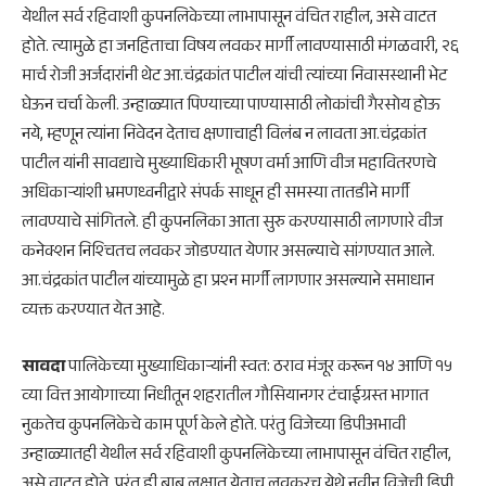
येथील सर्व रहिवाशी कुपनलिकेच्या लाभापासून वंचित राहील, असे वाटत
होते. त्यामुळे हा जनहिताचा विषय लवकर मार्गी लावण्यासाठी मंगळवारी, २६
मार्च रोजी अर्जदारांनी थेट आ.चंद्रकांत पाटील यांची त्यांच्या निवासस्थानी भेट
घेऊन चर्चा केली. उन्हाळ्यात पिण्याच्या पाण्यासाठी लोकांची गैरसोय होऊ
नये, म्हणून त्यांना निवेदन देताच क्षणाचाही विलंब न लावता आ.चंद्रकांत
पाटील यांनी सावद्याचे मुख्याधिकारी भूषण वर्मा आणि वीज महावितरणचे
अधिकाऱ्यांशी भ्रमणध्वनीद्वारे संपर्क साधून ही समस्या तातडीने मार्गी
लावण्याचे सांगितले. ही कुपनलिका आता सुरु करण्यासाठी लागणारे वीज
कनेक्शन निश्‍चितच लवकर जोडण्यात येणार असल्याचे सांगण्यात आले.
आ.चंद्रकांत पाटील यांच्यामुळे हा प्रश्‍न मार्गी लागणार असल्याने समाधान
व्यक्त करण्यात येत आहे.
सावदा
पालिकेच्या मुख्याधिकाऱ्यांनी स्वत: ठराव मंजूर करून १४ आणि १५
व्या वित्त आयोगाच्या निधीतून शहरातील गौसियानगर टंचाईग्रस्त भागात
नुकतेच कुपनलिकेचे काम पूर्ण केले होते. परंतु विजेच्या डिपीअभावी
उन्हाळ्यातही येथील सर्व रहिवाशी कुपनलिकेच्या लाभापासून वंचित राहील,
असे वाटत होते. परंतु ही बाब लक्षात येताच लवकरच येथे नवीन विजेची डिपी