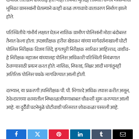
दोषींवर तातडीने कारवाई होत नाही तोपर्यंत मृतदेह ताब्यात घेणार नसल्याची
भूमिका ग्रामस्थांनी घेतल्याने काही काळ तणावाचे वातावरण निर्माण झाले
होते.
परिस्थितीचे गांभीर्य लक्षात घेऊन नाशिक ग्रामीण पोलिसांनी मोठा बंदोबस्त
तैनात केला होता. उपअधीक्षक हरीश खेडकर यांच्या मार्गदर्शनाखाली घोटी
पोलिस निरीक्षक विजय शिंदे, इगतपुरी निरीक्षक सारिका आहिरराव, वाडीव-
हे निरीक्षक महाजन यांच्यासह पोलिस अधिकारी परिस्थिती नियंत्रणात
ठेवण्यासाठी प्रयत्न करत होते. नाशिक, निफाड, सिन्नर आदी भागांतूनही
अतिरिक्त पोलिस पथके मागविण्यात आली होती.
दरम्यान, या प्रकरणी उपनिरीक्षक पी. पी. भिंगारदे अधिक तपास करीत असून,
ठेकेदाराच्या कामातील निष्काळजीपणाबाबत चौकशी सुरू करण्यात आली
आहे. या दुर्दैवी घटनेमुळे घोटीवाडी परिसरात शोककळा पसरली आहे.
Facebook
Twitter
Pinterest
LinkedIn
Tumblr
Email