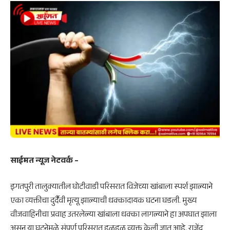
साईमत न्यूज नेटवर्क –
इगतपुरी तालुक्यातील घोटीवाडी परिसरात विजेच्या खांबाला स्पर्श झाल्याने
एका व्यक्तीचा दुर्दैवी मृत्यू झाल्याची धक्कादायक घटना घडली. मुख्य
वीजवाहिनीचा प्रवाह उतरलेल्या खांबाला धक्का लागल्याने हा अपघात झाला
असून या घटनेमुळे संपूर्ण परिसरात हळहळ व्यक्त केली जात आहे. राजेंद्र