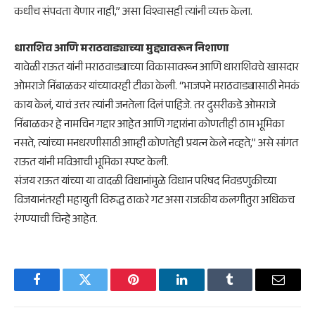
कधीच संपवता येणार नाही,” असा विश्वासही त्यांनी व्यक्त केला.
धाराशिव आणि मराठवाड्याच्या मुद्द्यावरून निशाणा
​यावेळी राऊत यांनी मराठवाड्याच्या विकासावरून आणि धाराशिवचे खासदार
ओमराजे निंबाळकर यांच्यावरही टीका केली. “भाजपने मराठवाड्यासाठी नेमकं
काय केलं, याचं उत्तर त्यांनी जनतेला दिलं पाहिजे. तर दुसरीकडे ओमराजे
निंबाळकर हे नामचिन गद्दार आहेत आणि गद्दारांना कोणतीही ठाम भूमिका
नसते, त्यांच्या मनधरणीसाठी आम्ही कोणतेही प्रयत्न केले नव्हते,” असे सांगत
राऊत यांनी मविआची भूमिका स्पष्ट केली.
​संजय राऊत यांच्या या वादळी विधानांमुळे विधान परिषद निवडणुकीच्या
विजयानंतरही महायुती विरुद्ध ठाकरे गट असा राजकीय कलगीतुरा अधिकच
रंगण्याची चिन्हे आहेत.
Facebook
Twitter
Pinterest
LinkedIn
Tumblr
Email