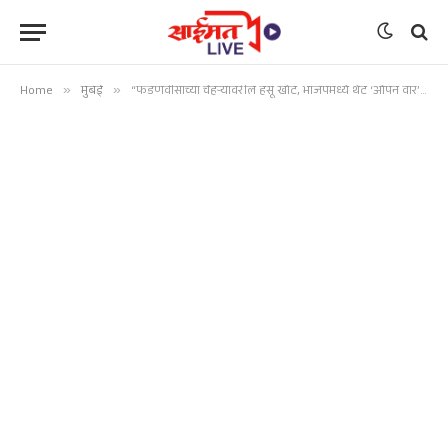
Home
»
मुंबई
»
“फडणवीसांच्या चेहऱ्यावरील हसू खोटं, भाजपमध्ये थेट ‘ओपन वॉर’ सुरू!”; संजय राऊतांचा महायुतीवर हल्लाबोल