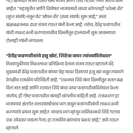
गट) खासदार संजय राऊत यांनी भाजप आणि शिंदे गटावर गंभीर आरोप केले
आहेत. “महायुतीत आणि विशेषतः भाजपमध्ये सध्या कोणताही ‘कोल्ड वॉर’
(सुप्त संघर्ष) नसून थेट ‘ओपन वॉर’ (उघड संघर्ष) सुरू आहे,” असा
खळबळजनक दावा संजय राऊत यांनी केला आहे. तसेच, देवेंद्र फडणवीस
यांची ताकद कमी करण्यासाठीच दिल्लीतून हालचाली सुरू असल्याचा
टोलाही त्यांनी लगावला.
“देवेंद्र फडणवीसांचे हसू खोटं, शिंदेंचा वापर त्यांच्याविरोधात”
​निवडणुकीच्या निकालावर प्रतिक्रिया देताना संजय राऊत म्हणाले की,
मुख्यमंत्री देवेंद्र फडणवीस यांच्या चेहऱ्यावर दिसणारं हसू खरं नसून त्यामागे
वेगळीच राजकीय परिस्थिती आहे. “एकनाथ शिंदे यांना दिल्लीतून सतत बळ
दिलं जात आहे आणि राज्यात शिंदे यांचा वापर फडणवीसांविरोधात केला
जातोय, ही गोष्ट फडणवीस यांनाही चांगलीच माहिती आहे. राजकारण हा
भाजपच्या अंतर्गत सत्तासंघर्षाचाच भाग असून फडणवीसांची ताकद कमी
करण्याचे प्रयत्न सुरू आहेत. याचाच भाग म्हणून नाशिकमध्ये शिंदे गटाचा
एक उमेदवार पाडला गेला, हा राजकीय बंडाचाच प्रकार आहे,” असे राऊत
म्हणाले.