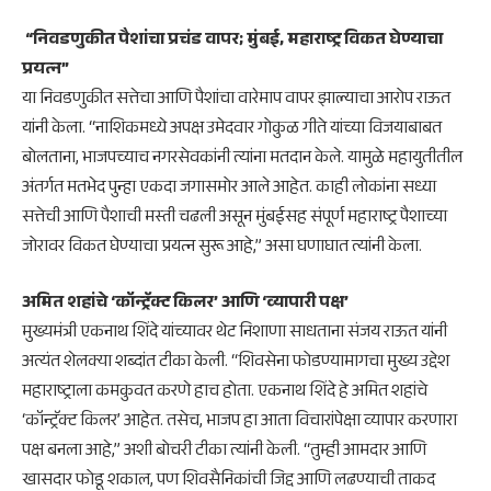
“निवडणुकीत पैशांचा प्रचंड वापर; मुंबई, महाराष्ट्र विकत घेण्याचा
प्रयत्न”
​या निवडणुकीत सत्तेचा आणि पैशांचा वारेमाप वापर झाल्याचा आरोप राऊत
यांनी केला. “नाशिकमध्ये अपक्ष उमेदवार गोकुळ गीते यांच्या विजयाबाबत
बोलताना, भाजपच्याच नगरसेवकांनी त्यांना मतदान केले. यामुळे महायुतीतील
अंतर्गत मतभेद पुन्हा एकदा जगासमोर आले आहेत. काही लोकांना सध्या
सत्तेची आणि पैशाची मस्ती चढली असून मुंबईसह संपूर्ण महाराष्ट्र पैशाच्या
जोरावर विकत घेण्याचा प्रयत्न सुरू आहे,” असा घणाघात त्यांनी केला.
अमित शहांचे ‘कॉन्ट्रॅक्ट किलर’ आणि ‘व्यापारी पक्ष’
​मुख्यमंत्री एकनाथ शिंदे यांच्यावर थेट निशाणा साधताना संजय राऊत यांनी
अत्यंत शेलक्या शब्दांत टीका केली. “शिवसेना फोडण्यामागचा मुख्य उद्देश
महाराष्ट्राला कमकुवत करणे हाच होता. एकनाथ शिंदे हे अमित शहांचे
‘कॉन्ट्रॅक्ट किलर’ आहेत. तसेच, भाजप हा आता विचारांपेक्षा व्यापार करणारा
पक्ष बनला आहे,” अशी बोचरी टीका त्यांनी केली. “तुम्ही आमदार आणि
खासदार फोडू शकाल, पण शिवसैनिकांची जिद्द आणि लढण्याची ताकद