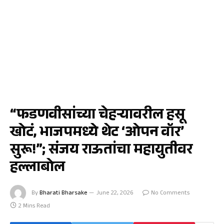
मुंबई
“फडणवीसांच्या चेहऱ्यावरील हसू
खोटं, भाजपमध्ये थेट ‘ओपन वॉर’
सुरू!”; संजय राऊतांचा महायुतीवर
हल्लाबोल
By
Bharati Bharsake
June 22, 2026
No Comments
2 Mins Read