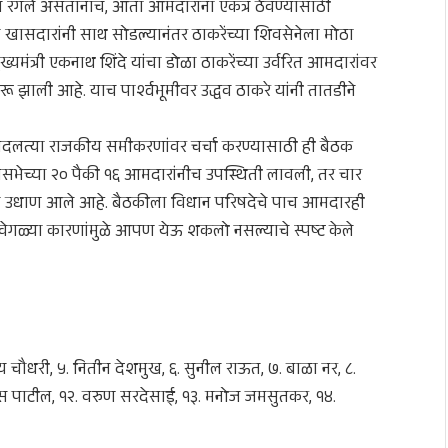
्य रंगले असतानाच, आता आमदारांना एकत्र ठेवण्यासाठी
ा खासदारांनी साथ सोडल्यानंतर ठाकरेंच्या शिवसेनेला मोठा
यमंत्री एकनाथ शिंदे यांचा डोळा ठाकरेंच्या उर्वरित आमदारांवर
 झाली आहे. याच पार्श्वभूमीवर उद्धव ठाकरे यांनी तातडीने
ि बदलत्या राजकीय समीकरणांवर चर्चा करण्यासाठी ही बैठक
सभेच्या २० पैकी १६ आमदारांनीच उपस्थिती लावली, तर चार
ांना उधाण आले आहे. बैठकीला विधान परिषदेचे पाच आमदारही
ेगवेगळ्या कारणांमुळे आपण येऊ शकलो नसल्याचे स्पष्ट केले
जय चौधरी, ५. नितीन देशमुख, ६. सुनील राऊत, ७. बाळा नर, ८.
लास पाटील, १२. वरुण सरदेसाई, १३. मनोज जमसुतकर, १४.