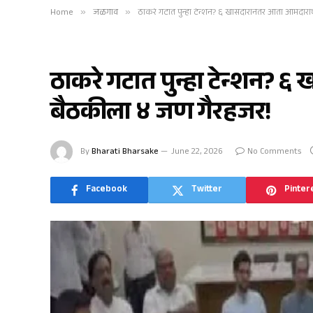
Home
»
जळगाव
»
​ठाकरे गटात पुन्हा टेन्शन? ६ खासदारांनंतर आता आमदार
जळगाव
​ठाकरे गटात पुन्हा टेन्शन? 
बैठकीला ४ जण गैरहजर!
By
Bharati Bharsake
June 22, 2026
No Comments
Facebook
Twitter
Pinter