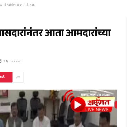
ांच्या बैठकीला ४ जण गैरहजर!
६ खासदारांनंतर आता आमदारांच्या
2 Mins Read
est