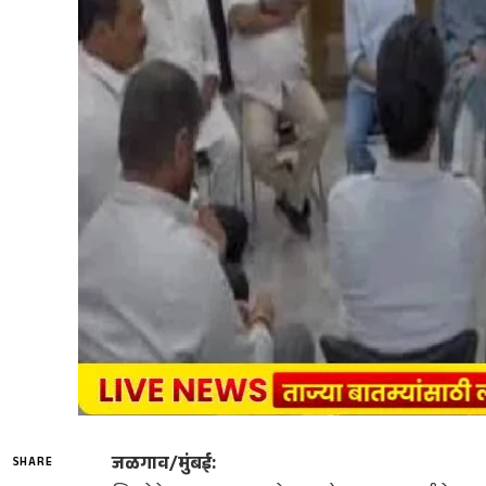
जळगाव/मुंबई:
SHARE