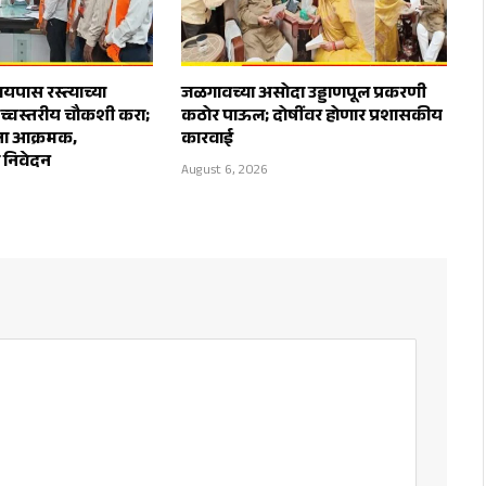
पास रस्त्याच्या
जळगावच्या असोदा उड्डाणपूल प्रकरणी
उच्चस्तरीय चौकशी करा;
कठोर पाऊल; दोषींवर होणार प्रशासकीय
ेना आक्रमक,
कारवाई
ा निवेदन
August 6, 2026