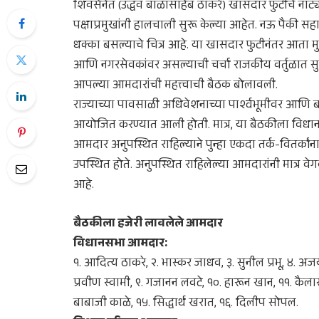
शिवसेनेत (उद्धव बाळासाहेब ठाकरे) खासदार फुटीचे नाट
पक्षाप्रमुखांनी हालचाली सुरू केल्या आहेत. नऊ पैकी सह
धक्का बसल्याचे चित्र आहे. या खासदार फुटीनंतर आता मुख्
आणि नगरसेवकांवर असल्याची चर्चा राजकीय वर्तुळात सुरू
आपल्या आमदारांची महत्त्वाची बैठक बोलावली.
​राज्याच्या पावसाळी अधिवेशनाच्या पार्श्वभूमीवर आण
आयोजित करण्यात आली होती. मात्र, या बैठकीला विधान
आमदार अनुपस्थित राहिल्याने पुन्हा एकदा तर्क-वितर्क
उपस्थित होते. अनुपस्थित राहिलेल्या आमदारांनी मात्र व
आहे.
​बैठकीला हजेरी लावलेले आमदार
​विधानसभा आमदार:
१. आदित्य ठाकरे, २. भास्कर जाधव, ३. सुनील प्रभू, ४. अ
प्रवीण स्वामी, ९. गजानन लवटे, १०. हारून खान, ११. कै
बाबाजी काळे, १५. सिद्धार्थ खरात, १६. दिलीप सोपल.