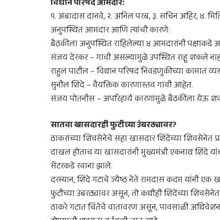
​विधान परिषद आमदार:
१. अंबादास दानवे, २. अनिल परब, ३. सचिन अहिर, ४. मिलिंद
​अनुपस्थित आमदार आणि त्यांची कारणे:
​बैठकीला अनुपस्थित राहिलेल्या ४ आमदारांनी पक्षाकड
​संजय देरकर – गावी असल्यामुळे उपस्थित राहू शकले ना
​राहुल पाटील – विधान परिषद निवडणुकीच्या कामात व्यस
​सुनील शिंदे – वैयक्तिक कारणास्तव गावी आहेत.
​संजय पोतनीस – अपरिहार्य कारणांमुळे बैठकीला येऊ श
​सातवा खासदारही फुटीच्या उंबरठ्यावर?
​ठाकरांच्या शिवसेनेचे सहा खासदार शिंदेंच्या शिवसेने
दाखल होताच या खासदारांनी मुख्यमंत्री एकनाथ शिंदे यां
सेंटरकडे रवाना झाले.
​दरम्यान, शिंदे गटाचे ज्येष्ठ नेते रामदास कदम यांन
फुटीच्या उंबरठ्यावर असून, तो कधीही शिंदेंच्या शिवसेने
ठाकरे गटात चिंतेचे वातावरण असून, पावसाळी अधिवेशना