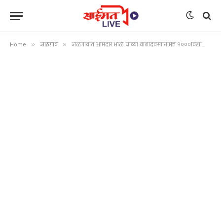
Home
»
जळगाव
»
जळगावात आमदार भोळे यांच्या वाढदिवसानिमित्त १०००विद्यार्थ्यांना शिक्षण साहित्याची भेट