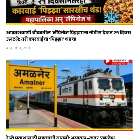
आकाशवाणी चौकातील ‘लॅपिनोज पिझ्झा’ला नोटीस देऊन २१ दिवस
उलटले; तरी कारवाईचा ‘पिझ्झा’ थंडच!
August 8, 2026
रेल्वे प्रवाशांसाठी महत्त्वाची बातमी: भुसावळ–दादर ‘खान्देश