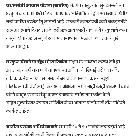
प्रधानमंत्री आवास योजना (ग्रामीण)
अंतर्गत तालुक्यात सुरू असलेल्या
घरकुल बांधकामांमध्ये मोठ्या प्रमाणावर अनियमितता होत असल्याची गंभीर
चर्चा ग्रामीण जनतेत रंगू लागली आहे. सरकारी कागदोपत्री कामे जलद गतीने
सुरू असल्याचे दिसत असले, तरी प्रत्यक्षात काही गावांमध्ये घरकुलाचे काम
न सुरू होता देखील संपूर्ण रक्कम लाभार्थ्यांना मिळाल्याच्या तक्रारी पुढे
आल्या आहेत.
घरकुल योजनेचा उद्देश गोरगरिबांना
सक्षम घर उपलब्ध करून देणे हा
असताना, काही गावांमध्ये ग्रामपंचायत अधिकारी, शिपाई तसेच संबंधित
तांत्रिक कर्मचाऱ्यांच्या संगनमताने बनावट तपासण्या करून मंजुरी
मिळविल्याची चर्चा आहे. प्रत्यक्षात बांधकाम नसतानाही काही ठिकाणी घरांचे
फोटो काढून प्रस्ताव मंजूर करून घेतल्याचे आरोप ग्रामस्थांनी केले
आहेत.मुक्ताईनगर पंचायत समितीत पीएम आवास योजनेसाठी तीन अभियंते
कार्यरत आहेत.
यातील प्रत्येक अभियंत्याकडे
सरासरी १० ते १५ गावांची जबाबदारी आहे.
मात्र, या गावांपैकी काही ठिकाणी प्रत्यक्ष घरकुल न उभारता हप्ते मंजूर